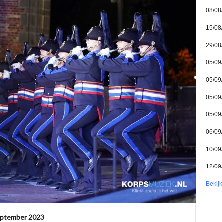
08/08
15/08
29/08
05/09
05/09
05/09
05/09
06/09
10/09
12/09
Bekij
eptember 2023