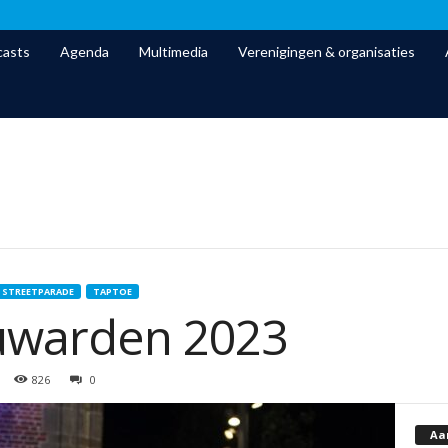
asts
Agenda
Multimedia
Verenigingen & organisaties
STREETPARADE
TAPTOE
uwarden 2023
826
0
Aa