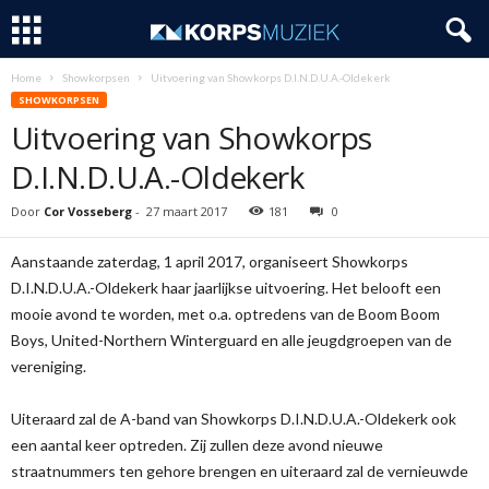
Home
Showkorpsen
Uitvoering van Showkorps D.I.N.D.U.A.-Oldekerk
SHOWKORPSEN
Uitvoering van Showkorps
D.I.N.D.U.A.-Oldekerk
Door
Cor Vosseberg
-
27 maart 2017
181
0
Aanstaande zaterdag, 1 april 2017, organiseert Showkorps
D.I.N.D.U.A.-Oldekerk haar jaarlijkse uitvoering. Het belooft een
mooie avond te worden, met o.a. optredens van de Boom Boom
Boys, United-Northern Winterguard en alle jeugdgroepen van de
vereniging.
Uiteraard zal de A-band van Showkorps D.I.N.D.U.A.-Oldekerk ook
een aantal keer optreden. Zij zullen deze avond nieuwe
straatnummers ten gehore brengen en uiteraard zal de vernieuwde