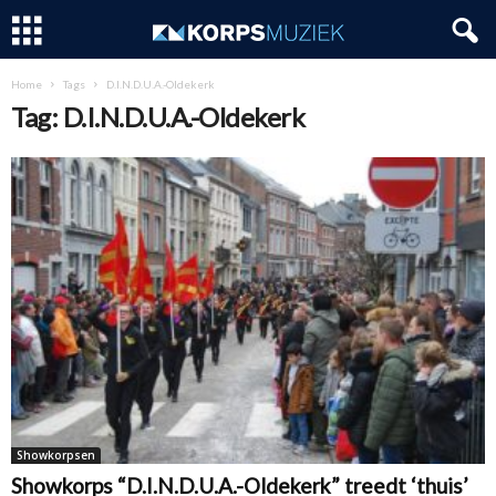
Home
Tags
D.I.N.D.U.A.-Oldekerk
Tag: D.I.N.D.U.A.-Oldekerk
Showkorpsen
Showkorps “D.I.N.D.U.A.-Oldekerk” treedt ‘thuis’