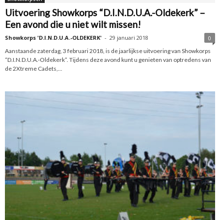
Uitvoering Showkorps “D.I.N.D.U.A.-Oldekerk” –
Een avond die u niet wilt missen!
Showkorps 'D.I.N.D.U.A.-OLDEKERK'
-
29 januari 2018
0
Aanstaande zaterdag, 3 februari 2018, is de jaarlijkse uitvoering van Showkorps
“D.I.N.D.U.A.-Oldekerk”. Tijdens deze avond kunt u genieten van optredens van
de 2Xtreme Cadets,...