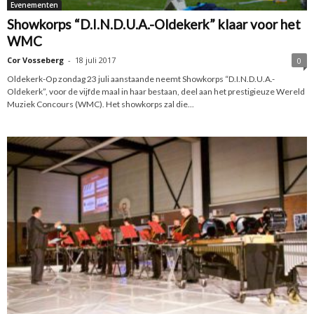
Evenementen
Showkorps “D.I.N.D.U.A.-Oldekerk” klaar voor het
WMC
Cor Vosseberg
-
18 juli 2017
0
Oldekerk-Op zondag 23 juli aanstaande neemt Showkorps “D.I.N.D.U.A.-
Oldekerk”, voor de vijfde maal in haar bestaan, deel aan het prestigieuze Wereld
Muziek Concours (WMC). Het showkorps zal die...