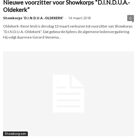
Nieuwe voorzitter voor Showkorps “D.I.N.D.U.A.-
Oldekerk”
Showkorps 'D.I.N.D.U.A.-OLDEKERK'
-
14 maart 2018
0
Oldekerk- René Smit is dinsdag 13 maart verkozen tot voorzitter van Showkorps
“D.I.N.D.U.A.-Oldekerk”. Dat gebeurde tijdens de algemene ledenvergadering.
Hij volgt daarmee Gerard Venema...
Showkorpsen