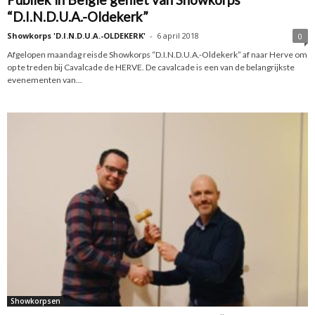
“D.I.N.D.U.A.-Oldekerk”
Showkorps 'D.I.N.D.U.A.-OLDEKERK'
-
6 april 2018
0
Afgelopen maandag reisde Showkorps “D.I.N.D.U.A.-Oldekerk” af naar Herve om
op te treden bij Cavalcade de HERVE. De cavalcade is een van de belangrijkste
evenementen van...
Showkorpsen