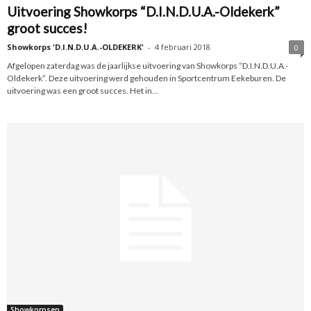
Uitvoering Showkorps “D.I.N.D.U.A.-Oldekerk”
groot succes!
Showkorps 'D.I.N.D.U.A.-OLDEKERK'
-
4 februari 2018
0
Afgelopen zaterdag was de jaarlijkse uitvoering van Showkorps “D.I.N.D.U.A.-
Oldekerk”. Deze uitvoering werd gehouden in Sportcentrum Eekeburen. De
uitvoering was een groot succes. Het in...
Showkorpsen