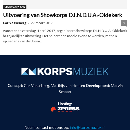
Showkorpsen
Uitvoering van Showkorps D.I.N.D.U.A.-Oldekerk
Cor Vosseberg
-
27 maart 2017
0
Aanstaande zaterdag, 1 april 2017, organiseert Showkorps D.I.N.D.U.A.-Oldekerk
haar jaarlijkse uitvoering. Het belooft een mooie avond te worden, met o.a.
optredens van de Boom...
Concept:
Cor Vosseberg, Matthijs van Houten
Development:
Marvin
Schaap
Hosting:
Neem contact met ons op:
info@korpsmuziek.nl