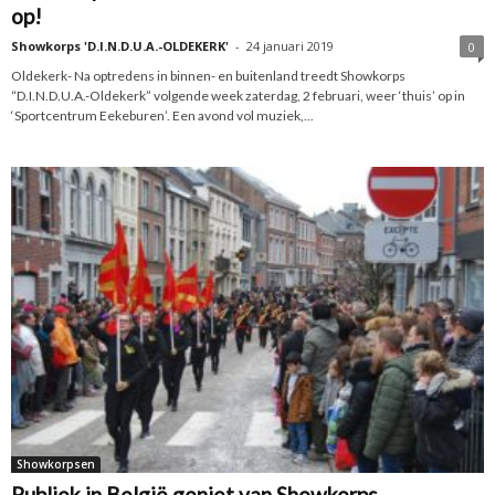
op!
Showkorps 'D.I.N.D.U.A.-OLDEKERK'
-
24 januari 2019
0
Oldekerk- Na optredens in binnen- en buitenland treedt Showkorps
“D.I.N.D.U.A.-Oldekerk” volgende week zaterdag, 2 februari, weer ‘thuis’ op in
‘Sportcentrum Eekeburen’. Een avond vol muziek,...
Showkorpsen
Publiek in België geniet van Showkorps