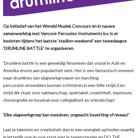
Op initiatief van het Wereld Muziek Concours en in nauwe
samenwerking met Vancore Percusion Instruments b.v. is er
besloten tijdens het laatste ‘stadion-weekend’ een tweedaagse
‘DRUMLINE BATTLE’ te organiseren.
‘Drumline battle’ is een geweldig fenomeen dat vooral in Azië en
Amerika enorm aan populariteit wint. Het is een fantastisch moment
waar drumlines van slagwerkgroepen en marching
percussion ensembles kunnen schitteren in een felle strijd. Een
strijd die staat voor vakmanschap, spektakel, creativiteit, expressie,
choreografie en bovenal voor collegialiteit en vriendschap!
‘Elke slagwerkgroep kan meedoen, ongeacht bezetting of niveau!’
Laat je talenten en creativiteit zien in een energiek optreden waarbij
je letterlijk oog-in-oog staat met je tegenstander en DO THE