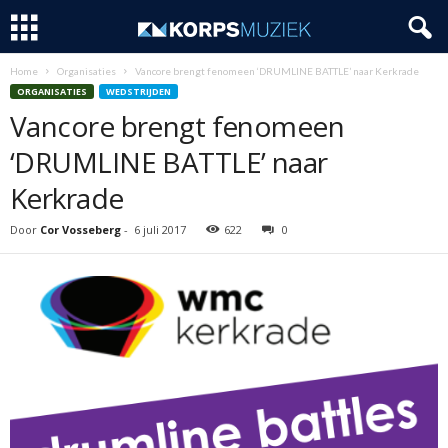
Home
Organisaties
Vancore brengt fenomeen ‘DRUMLINE BATTLE’ naar Kerkrade
ORGANISATIES
WEDSTRIJDEN
Vancore brengt fenomeen
‘DRUMLINE BATTLE’ naar
Kerkrade
Door
Cor Vosseberg
-
6 juli 2017
622
0