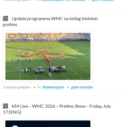
Update programma WMC na loting blokken
prelims
3 weken geleden
in:
Showkorpsen
geen reacties
KM Live – WMC 2026 – Prelims Show – Friday, July
17 (ENG)