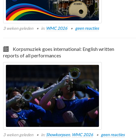
3 weken geleden
in:
WMC 2026
geen reacties
Korpsmuziek goes international: English written
reports of all performances
3 weken geleden
in:
Showkorpsen
,
WMC 2026
geen reacties