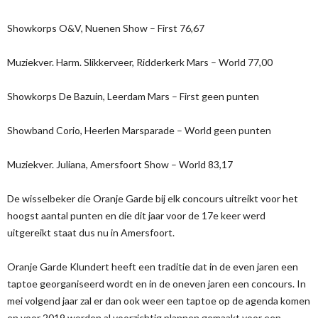
Showkorps O&V, Nuenen Show – First 76,67
Muziekver. Harm. Slikkerveer, Ridderkerk Mars – World 77,00
Showkorps De Bazuin, Leerdam Mars – First geen punten
Showband Corio, Heerlen Marsparade – World geen punten
Muziekver. Juliana, Amersfoort Show – World 83,17
De wisselbeker die Oranje Garde bij elk concours uitreikt voor het
hoogst aantal punten en die dit jaar voor de 17e keer werd
uitgereikt staat dus nu in Amersfoort.
Oranje Garde Klundert heeft een traditie dat in de even jaren een
taptoe georganiseerd wordt en in de oneven jaren een concours. In
mei volgend jaar zal er dan ook weer een taptoe op de agenda komen
en voor 2019 worden al voorzichtig plannen gemaakt voor een