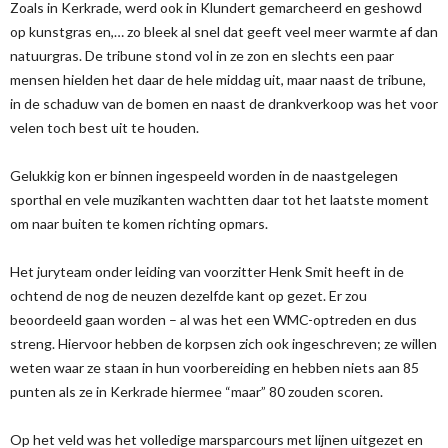
Zoals in Kerkrade, werd ook in Klundert gemarcheerd en geshowd
op kunstgras en,… zo bleek al snel dat geeft veel meer warmte af dan
natuurgras. De tribune stond vol in ze zon en slechts een paar
mensen hielden het daar de hele middag uit, maar naast de tribune,
in de schaduw van de bomen en naast de drankverkoop was het voor
velen toch best uit te houden.
Gelukkig kon er binnen ingespeeld worden in de naastgelegen
sporthal en vele muzikanten wachtten daar tot het laatste moment
om naar buiten te komen richting opmars.
Het juryteam onder leiding van voorzitter Henk Smit heeft in de
ochtend de nog de neuzen dezelfde kant op gezet. Er zou
beoordeeld gaan worden – al was het een WMC-optreden en dus
streng. Hiervoor hebben de korpsen zich ook ingeschreven; ze willen
weten waar ze staan in hun voorbereiding en hebben niets aan 85
punten als ze in Kerkrade hiermee “maar” 80 zouden scoren.
Op het veld was het volledige marsparcours met lijnen uitgezet en