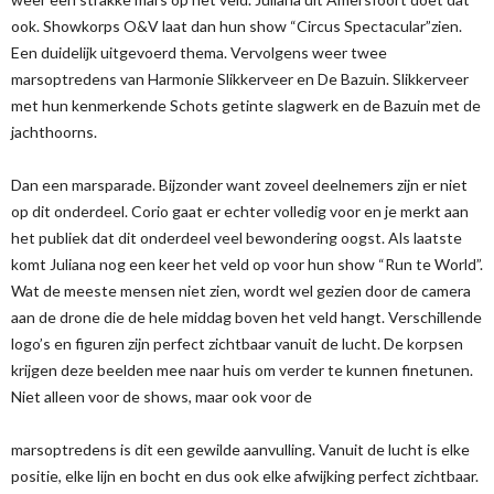
ook. Showkorps O&V laat dan hun show “Circus Spectacular”zien.
Een duidelijk uitgevoerd thema. Vervolgens weer twee
marsoptredens van Harmonie Slikkerveer en De Bazuin. Slikkerveer
met hun kenmerkende Schots getinte slagwerk en de Bazuin met de
jachthoorns.
Dan een marsparade. Bijzonder want zoveel deelnemers zijn er niet
op dit onderdeel. Corio gaat er echter volledig voor en je merkt aan
het publiek dat dit onderdeel veel bewondering oogst. Als laatste
komt Juliana nog een keer het veld op voor hun show “Run te World”.
Wat de meeste mensen niet zien, wordt wel gezien door de camera
aan de drone die de hele middag boven het veld hangt. Verschillende
logo’s en figuren zijn perfect zichtbaar vanuit de lucht. De korpsen
krijgen deze beelden mee naar huis om verder te kunnen finetunen.
Niet alleen voor de shows, maar ook voor de
marsoptredens is dit een gewilde aanvulling. Vanuit de lucht is elke
positie, elke lijn en bocht en dus ook elke afwijking perfect zichtbaar.