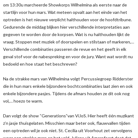
om 13:30u marcheerde Showkorps Wilhelmina als eerste naar de
startlijn voor hun mars. Wat meteen opvalt aan het einde van het
optreden is het nieuwe verplicht halthouden voor de hoofdtribune.
Gedurende de middag blijken hier verschillende interpretaties aan
gegeven te worden door de korpsen. Wat is nu halthouden lijkt de
vraag. Stoppen met muziek of doorspelen en stilstaan of markeren,…
Verschillende combinaties passeren de revue en het geeft in elk
geval stof voor de nabespreking en voor de jury. Want wat wordt nu
bedoeld en hoe staat het beschreven?
Na de strakke mars van Wilhelmina volgt Percussiegroep Ridderster
die in hun mars enkele bijzondere bochtcombinaties laat zien en ook
enkele bijzondere pasjes. Tijdens de afmars houden ze dit ook nog
vol,… hoezo te warm.
Dan volgt de show “Generations”van ViJoS. Hier heeft één muzikant
z’n jasje thuisgelaten. Misschien maar beter ook, flauwvallen tijden
een optreden wil je ook niet. St. Cecilia uit Voorhout zet vervolgens
weer een strakke mars op het veld. Juliana uit Amersfoort doet dat