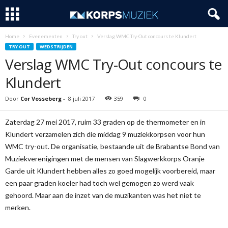
Home
Evenementen
Try out
Verslag WMC Try-Out concours te Klundert
TRY OUT
WEDSTRIJDEN
Verslag WMC Try-Out concours te
Klundert
Door
Cor Vosseberg
-
8 juli 2017
359
0
Zaterdag 27 mei 2017, ruim 33 graden op de thermometer en in
Klundert verzamelen zich die middag 9 muziekkorpsen voor hun
WMC try-out. De organisatie, bestaande uit de Brabantse Bond van
Muziekverenigingen met de mensen van Slagwerkkorps Oranje
Garde uit Klundert hebben alles zo goed mogelijk voorbereid, maar
een paar graden koeler had toch wel gemogen zo werd vaak
gehoord. Maar aan de inzet van de muzikanten was het niet te
merken.