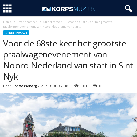
Home
Evenementen
Streetparade
Voor de 68ste keer het grootste
praalwagenevenement van Noord Nederland van start...
STREETPARADE
Voor de 68ste keer het grootste
praalwagenevenement van
Noord Nederland van start in Sint
Nyk
Door
Cor Vosseberg
-
29 augustus 2018
1001
0