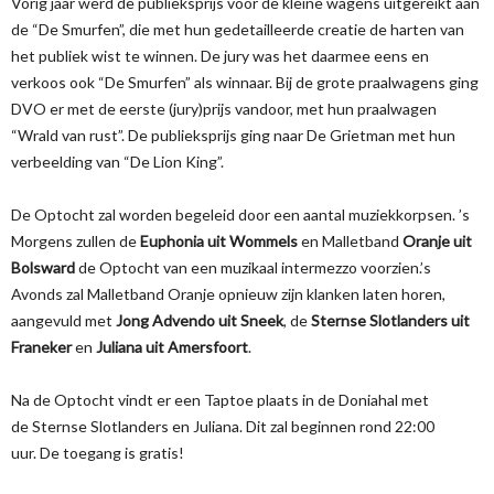
Vorig jaar werd de publieksprijs voor de kleine wagens uitgereikt aan
de “De Smurfen”, die met hun gedetailleerde creatie de harten van
het publiek wist te winnen. De jury was het daarmee eens en
verkoos ook “De Smurfen” als winnaar. Bij de grote praalwagens ging
DVO er met de eerste (jury)prijs vandoor, met hun praalwagen
“Wrald van rust”. De publieksprijs ging naar De Grietman met hun
verbeelding van “De Lion King”.
De Optocht zal worden begeleid door een aantal muziekkorpsen. ’s
Morgens zullen de
Euphonia uit Wommels
en Malletband
Oranje uit
Bolsward
de Optocht van een muzikaal intermezzo voorzien.’s
Avonds zal Malletband Oranje opnieuw zijn klanken laten horen,
aangevuld met
Jong Advendo uit Sneek
, de
Sternse Slotlanders uit
Franeker
en
Juliana uit Amersfoort
.
Na de Optocht vindt er een Taptoe plaats in de Doniahal met
de Sternse Slotlanders en Juliana. Dit zal beginnen rond 22:00
uur. De toegang is gratis!