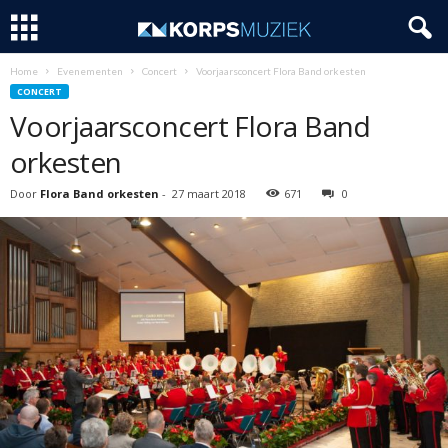
Home
Evenementen
Concert
Voorjaarsconcert Flora Band orkesten
CONCERT
Voorjaarsconcert Flora Band
orkesten
Door
Flora Band orkesten
-
27 maart 2018
671
0