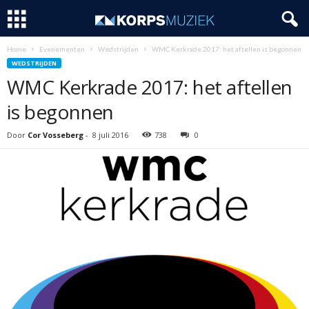
Home
Evenementen
Wedstrijden
WMC Kerkrade 2017: het aftellen is begonnen
WEDSTRIJDEN
WMC Kerkrade 2017: het aftellen
is begonnen
Door
Cor Vosseberg
-
8 juli 2016
738
0