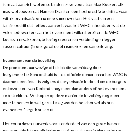
formaat aan zich weten te binden, zegt voorzitter Max Kousen. ,,Ik
mag wel zeggen dat Hansen Dranken een heel prettig bedrijf is, waar
wij als organisatie graag mee samenwerken. Het gaat om een
familiebedrijf dat feilloos aanvoelt wat het WMC inhoudt en wat de
vele medewerkers aan het evenement willen bereiken: de WMC-
koorts aanwakkeren, beleving creëren en verbindingen leggen
tussen cultuur (in ons geval de blaasmuziek) en samenleving.”
Evenement van de bevolking
De prominent aanwezige aftelklok die vanmiddag door
burgemeester Som onthuld is – de officiële opmars naar het WMC is
daarmee een feit – is volgens de organisatie bedoeld om de burgers
en bezoekers van Kerkrade nog meer dan anders bij het evenement
te betrekken. ,,We hopen op deze manier de bevolking nog meer
mee te nemen in wat gerust mag worden beschouwd als hun
evenement”, legt Kousen uit.
Het countdown-uurwerk vormt onderdeel van een grote banner
(omvang drie bij tweeënhalve meter), met daarop in blauwe letters