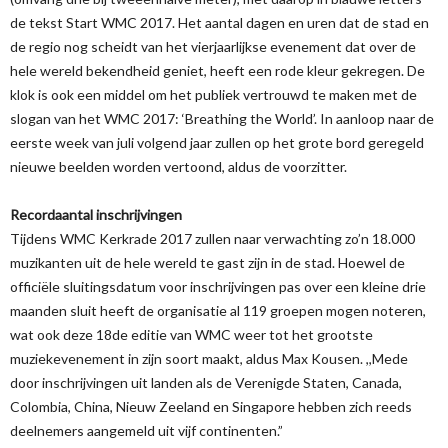
de tekst Start WMC 2017. Het aantal dagen en uren dat de stad en
de regio nog scheidt van het vierjaarlijkse evenement dat over de
hele wereld bekendheid geniet, heeft een rode kleur gekregen. De
klok is ook een middel om het publiek vertrouwd te maken met de
slogan van het WMC 2017: ‘Breathing the World’. In aanloop naar de
eerste week van juli volgend jaar zullen op het grote bord geregeld
nieuwe beelden worden vertoond, aldus de voorzitter.
Recordaantal inschrijvingen
Tijdens WMC Kerkrade 2017 zullen naar verwachting zo’n 18.000
muzikanten uit de hele wereld te gast zijn in de stad. Hoewel de
officiële sluitingsdatum voor inschrijvingen pas over een kleine drie
maanden sluit heeft de organisatie al 119 groepen mogen noteren,
wat ook deze 18de editie van WMC weer tot het grootste
muziekevenement in zijn soort maakt, aldus Max Kousen. ,,Mede
door inschrijvingen uit landen als de Verenigde Staten, Canada,
Colombia, China, Nieuw Zeeland en Singapore hebben zich reeds
deelnemers aangemeld uit vijf continenten.”