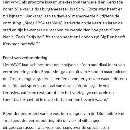
Het WMC als grootste blaasmuziekfestival ter wereld en Kerkrade
horen bij elkaar, aldus burgemeester Jos Som. ,,Onze stad heeft er
z`n bijnaam ‘Klankstad’ aan te danken”, memoreerde hij tijdens de
onthulling. ,,Sinds 1954 zet WMC Kerkrade op de kaart en laten de
stad en zijn bewoners de rest van de wereld zien hoe gastvrij het
hier is. Zoals Parijs de Eiffeltoren heeft en London zijn Big Ben heeft
Kerkrade het WMC.”
Feest van verbroedering
Het WMC laat zich het best omschrijven als ‘een mondiaal feest van
verbroedering’, aldus Som. ,,Met gasten uit verre landen maar ook uit
de directe omgeving. Het is een feest zonder grenzen waar iedereen
dezelfde taal spreekt, de taal van muziek. Verder zijn de vele
terrasjes, cafés en restaurants en het veelzijdige culturele en
toeristische aanbod in onze stad zeker een bezoek waard.”
Bijzonder onderdeel van de voorbereidingen van de 18de editie van
‘het feest der verbroedering’ zijn de vier- of vijfdaagse
dirigeercursussen, waarvoor toonaangevende specialisten