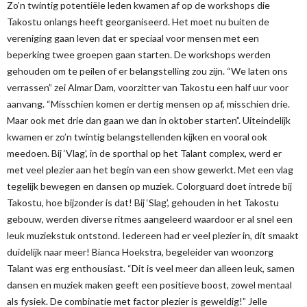
Zo’n twintig potentiële leden kwamen af op de workshops die
Takostu onlangs heeft georganiseerd. Het moet nu buiten de
vereniging gaan leven dat er speciaal voor mensen met een
beperking twee groepen gaan starten. De workshops werden
gehouden om te peilen of er belangstelling zou zijn. “We laten ons
verrassen” zei Almar Dam, voorzitter van Takostu een half uur voor
aanvang. “Misschien komen er dertig mensen op af, misschien drie.
Maar ook met drie dan gaan we dan in oktober starten”. Uiteindelijk
kwamen er zo’n twintig belangstellenden kijken en vooral ook
meedoen. Bij ‘Vlag’, in de sporthal op het Talant complex, werd er
met veel plezier aan het begin van een show gewerkt. Met een vlag
tegelijk bewegen en dansen op muziek. Colorguard doet intrede bij
Takostu, hoe bijzonder is dat! Bij ‘Slag’, gehouden in het Takostu
gebouw, werden diverse ritmes aangeleerd waardoor er al snel een
leuk muziekstuk ontstond. Iedereen had er veel plezier in, dit smaakt
duidelijk naar meer! Bianca Hoekstra, begeleider van woonzorg
Talant was erg enthousiast. “Dit is veel meer dan alleen leuk, samen
dansen en muziek maken geeft een positieve boost, zowel mentaal
als fysiek. De combinatie met factor plezier is geweldig!” Jelle