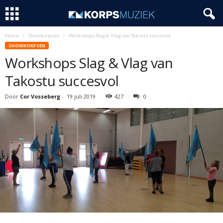
Home
Showkorpsen
Workshops Slag & Vlag van Takostu succesvol
SHOWKORPSEN
Workshops Slag & Vlag van
Takostu succesvol
Door
Cor Vosseberg
-
19 juli 2019
427
0