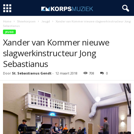
Home
Showkorpsen
Jeugd
Xander van Kommer nieuwe slagwerkinstructeur Jong
Sebastianus
JEUGD
Xander van Kommer nieuwe
slagwerkinstructeur Jong
Sebastianus
Door
St. Sebastianus Gendt
-
12 maart 2018
708
0