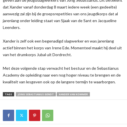
geven aan de jeugdslagwerkers van Jong Sebastianus. Dit betekent
dat Xander vanaf donderdag 8 maart iedere week (een gedeelte)
aanwezig zal zijn bij de groepsrepetities van ons jeugdkorps dat al
jarenlang onder leiding staat van Sjaak van de Sant en Jacqueline
Leenders.
Xander is zelf ook een begenadigd slagwerker en was jarenlang
actief binnen het korps van Irene Ede. Momenteel maakt hij deel uit
van het drumkorps Jubal uit Dordrecht.
Met deze volgende stap verwacht het bestuur en de Sebastianus
Academy de opleiding naar een nog hoger niveau te brengen en de
kwaliteit van lesgeven ook op de langere termijn te waarborgen.
TAGS
JONG SEBASTIANUS GENDT
XANDER VAN KOMMER