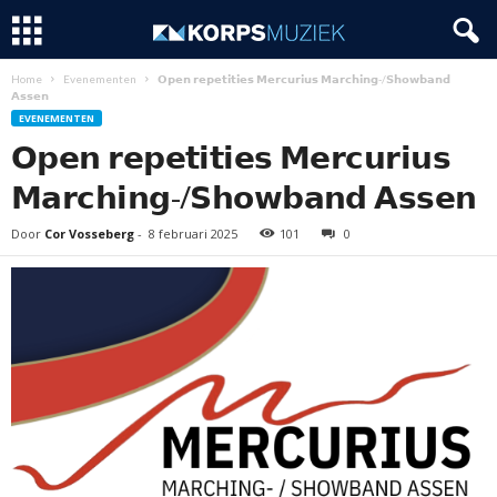
Home
Evenementen
𝗢𝗽𝗲𝗻 𝗿𝗲𝗽𝗲𝘁𝗶𝘁𝗶𝗲𝘀 𝗠𝗲𝗿𝗰𝘂𝗿𝗶𝘂𝘀 𝗠𝗮𝗿𝗰𝗵𝗶𝗻𝗴-/𝗦𝗵𝗼𝘄𝗯𝗮𝗻𝗱
𝗔𝘀𝘀𝗲𝗻
EVENEMENTEN
𝗢𝗽𝗲𝗻 𝗿𝗲𝗽𝗲𝘁𝗶𝘁𝗶𝗲𝘀 𝗠𝗲𝗿𝗰𝘂𝗿𝗶𝘂𝘀
𝗠𝗮𝗿𝗰𝗵𝗶𝗻𝗴-/𝗦𝗵𝗼𝘄𝗯𝗮𝗻𝗱 𝗔𝘀𝘀𝗲𝗻
Door
Cor Vosseberg
-
8 februari 2025
101
0