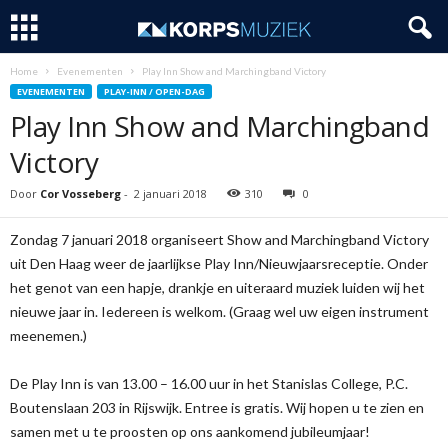
Home
Evenementen
Play Inn Show and Marchingband Victory
EVENEMENTEN
PLAY-INN / OPEN-DAG
Play Inn Show and Marchingband
Victory
Door
Cor Vosseberg
-
2 januari 2018
310
0
Zondag 7 januari 2018 organiseert Show and Marchingband Victory
uit Den Haag weer de jaarlijkse Play Inn/Nieuwjaarsreceptie. Onder
het genot van een hapje, drankje en uiteraard muziek luiden wij het
nieuwe jaar in. Iedereen is welkom. (Graag wel uw eigen instrument
meenemen.)
De Play Inn is van 13.00 – 16.00 uur in het Stanislas College, P.C.
Boutenslaan 203 in Rijswijk. Entree is gratis. Wij hopen u te zien en
samen met u te proosten op ons aankomend jubileumjaar!