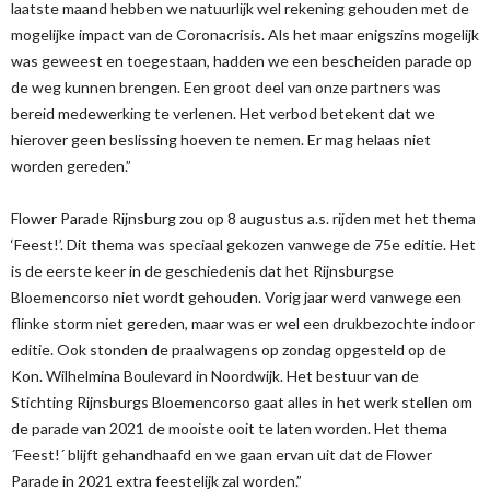
laatste maand hebben we natuurlijk wel rekening gehouden met de
mogelijke impact van de Coronacrisis. Als het maar enigszins mogelijk
was geweest en toegestaan, hadden we een bescheiden parade op
de weg kunnen brengen. Een groot deel van onze partners was
bereid medewerking te verlenen. Het verbod betekent dat we
hierover geen beslissing hoeven te nemen. Er mag helaas niet
worden gereden.”
Flower Parade Rijnsburg zou op 8 augustus a.s. rijden met het thema
‘Feest!’. Dit thema was speciaal gekozen vanwege de 75e editie. Het
is de eerste keer in de geschiedenis dat het Rijnsburgse
Bloemencorso niet wordt gehouden. Vorig jaar werd vanwege een
flinke storm niet gereden, maar was er wel een drukbezochte indoor
editie. Ook stonden de praalwagens op zondag opgesteld op de
Kon. Wilhelmina Boulevard in Noordwijk. Het bestuur van de
Stichting Rijnsburgs Bloemencorso gaat alles in het werk stellen om
de parade van 2021 de mooiste ooit te laten worden. Het thema
´Feest!´ blijft gehandhaafd en we gaan ervan uit dat de Flower
Parade in 2021 extra feestelijk zal worden.”