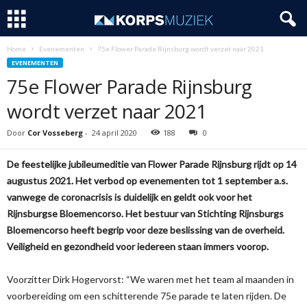
Home
Evenementen
75e Flower Parade Rijnsburg wordt verzet naar 2021
EVENEMENTEN
75e Flower Parade Rijnsburg
wordt verzet naar 2021
Door
Cor Vosseberg
-
24 april 2020
188
0
De feestelijke jubileumeditie van Flower Parade Rijnsburg rijdt op 14
augustus 2021. Het verbod op evenementen tot 1 september a.s.
vanwege de coronacrisis is duidelijk en geldt ook voor het
Rijnsburgse Bloemencorso. Het bestuur van Stichting Rijnsburgs
Bloemencorso heeft begrip voor deze beslissing van de overheid.
Veiligheid en gezondheid voor iedereen staan immers voorop.
Voorzitter Dirk Hogervorst: “We waren met het team al maanden in
voorbereiding om een schitterende 75e parade te laten rijden. De