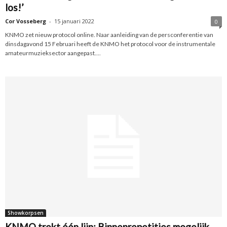
los!’
Cor Vosseberg
-
15 januari 2022
0
KNMO zet nieuw protocol online. Naar aanleiding van de persconferentie van
dinsdagavond 15 Februari heeft de KNMO het protocol voor de instrumentale
amateurmuzieksector aangepast....
Showkorpsen
KNMO trekt één lijn: Binnenrepetities mogelijk,