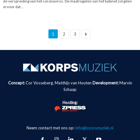
de verspreiding van het coronavirus. De maatregelen van het kabinet zorgden
ervoor dat...
1
2
3
Concept:
Cor Vosseberg, Matthijs van Houten
Development:
Marvin
Schaap
Hosting:
Neem contact met ons op:
info@korpsmuziek.nl