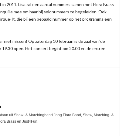
t in 2011. Lisa zal een aantal nummers samen met Flora Brass
ranquille mee om haar bij solonummers te begeleiden. Ook
irque-It, die bij een bepaald nummer op het programma een
r niet missen! Op zaterdag 10 februari is de zaal van ‘de
om 19.30 open. Het concert begint om 20.00 en de entree
n
staan uit Show- & Marchingband Jong Flora Band, Show, Marching- &
ora Brass en Just4Fun.