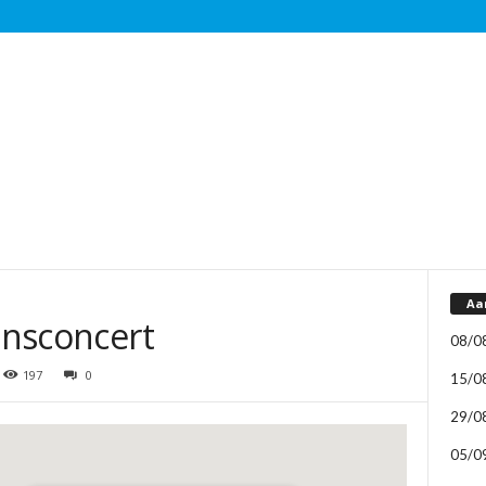
Aa
ijnsconcert
08/0
197
0
15/0
29/0
05/0