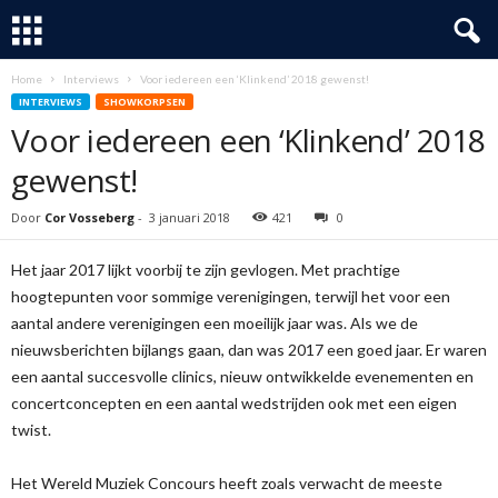
Home
Interviews
Voor iedereen een ‘Klinkend’ 2018 gewenst!
INTERVIEWS
SHOWKORPSEN
Voor iedereen een ‘Klinkend’ 2018
gewenst!
Door
Cor Vosseberg
-
3 januari 2018
421
0
Het jaar 2017 lijkt voorbij te zijn gevlogen. Met prachtige
hoogtepunten voor sommige verenigingen, terwijl het voor een
aantal andere verenigingen een moeilijk jaar was. Als we de
nieuwsberichten bijlangs gaan, dan was 2017 een goed jaar. Er waren
een aantal succesvolle clinics, nieuw ontwikkelde evenementen en
concertconcepten en een aantal wedstrijden ook met een eigen
twist.
Het Wereld Muziek Concours heeft zoals verwacht de meeste