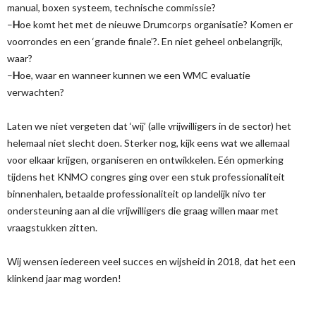
manual, boxen systeem, technische commissie?
–
H
oe komt het met de nieuwe Drumcorps organisatie? Komen er
voorrondes en een ‘grande finale’?. En niet geheel onbelangrijk,
waar?
–
H
oe, waar en wanneer kunnen we een WMC evaluatie
verwachten?
Laten we niet vergeten dat ‘wij’ (alle vrijwilligers in de sector) het
helemaal niet slecht doen. Sterker nog, kijk eens wat we allemaal
voor elkaar krijgen, organiseren en ontwikkelen. Eén opmerking
tijdens het KNMO congres ging over een stuk professionaliteit
binnenhalen, betaalde professionaliteit op landelijk nivo ter
ondersteuning aan al die vrijwilligers die graag willen maar met
vraagstukken zitten.
Wij wensen iedereen veel succes en wijsheid in 2018, dat het een
klinkend jaar mag worden!