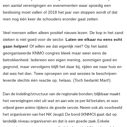
een aantal verenigingen en evenementen waar spoedig een
beslissing moet vallen of 2018 het jaar van stoppen wordt of dat
men nog één keer de schouders eronder gaat zetten.
Veel mensen willen alleen positief nieuws lezen. De kop in het zand
steken is niet goed voor de sector.
L
aten we elkaar nu eens echt
gaan helpen!
Of willen we dat eigenlijk niet? Op het laatst
georganiseerde KNMO congres bleek maar weer eens de
betrokkenheid. Iedereen een eigen mening, sommigen goed en
gegrond, maar vervolgens blijft het daar bij, rijden we naar huis en
dat was het dan. Twee oproepen om wat sessies te beschrijven
leverde slechts één reactie op, helaas. (Toch bedankt Mart!).
Dan de indeling/structuur van de regionale bonden; blijkbaar maakt
het verenigingen niet uit wat en aan wie ze per lid betalen, er was
vrijwel geen animo tijdens de goede sessie. Neem ook als voorbeeld
het organiseren van het NK Jeugd. De bond (KNMO) gaat dat op
landelijk niveau organiseren en dat is een goede zaak. Enkele