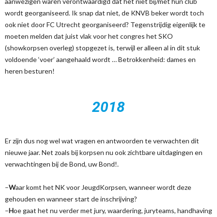
aanwezigen waren verontwaardigd dat het niet bij/met hun club
wordt georganiseerd. Ik snap dat niet, de KNVB beker wordt toch
ook niet door FC Utrecht georganiseerd? Tegenstrijdig eigenlijk te
moeten melden dat juist vlak voor het congres het SKO
(showkorpsen overleg) stopgezet is, terwijl er alleen al in dit stuk
voldoende ‘voer’ aangehaald wordt … Betrokkenheid: dames en
heren besturen!
2018
Er zijn dus nog wel wat vragen en antwoorden te verwachten dit
nieuwe jaar. Net zoals bij korpsen nu ook zichtbare uitdagingen en
verwachtingen bij de Bond, uw Bond!.
–
W
aar komt het NK voor JeugdKorpsen, wanneer wordt deze
gehouden en wanneer start de inschrijving?
–
H
oe gaat het nu verder met jury, waardering, juryteams, handhaving