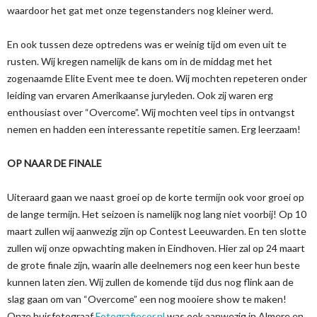
waardoor het gat met onze tegenstanders nog kleiner werd.
En ook tussen deze optredens was er weinig tijd om even uit te
rusten. Wij kregen namelijk de kans om in de middag met het
zogenaamde Elite Event mee te doen. Wij mochten repeteren onder
leiding van ervaren Amerikaanse juryleden. Ook zij waren erg
enthousiast over “Overcome”. Wij mochten veel tips in ontvangst
nemen en hadden een interessante repetitie samen. Erg leerzaam!
OP NAAR DE FINALE
Uiteraard gaan we naast groei op de korte termijn ook voor groei op
de lange termijn. Het seizoen is namelijk nog lang niet voorbij! Op 10
maart zullen wij aanwezig zijn op Contest Leeuwarden. En ten slotte
zullen wij onze opwachting maken in Eindhoven. Hier zal op 24 maart
de grote finale zijn, waarin alle deelnemers nog een keer hun beste
kunnen laten zien. Wij zullen de komende tijd dus nog flink aan de
slag gaan om van “Overcome” een nog mooiere show te maken!
Onze huisfotograaf
Fotografiecor.nl
was ook aanwezig in Almere en