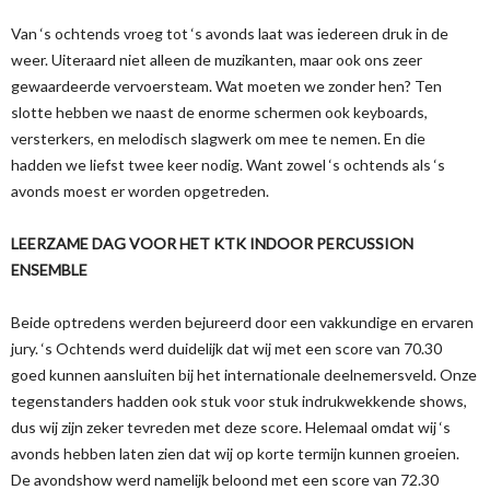
Van ‘s ochtends vroeg tot ‘s avonds laat was iedereen druk in de
weer. Uiteraard niet alleen de muzikanten, maar ook ons zeer
gewaardeerde vervoersteam. Wat moeten we zonder hen? Ten
slotte hebben we naast de enorme schermen ook keyboards,
versterkers, en melodisch slagwerk om mee te nemen. En die
hadden we liefst twee keer nodig. Want zowel ‘s ochtends als ‘s
avonds moest er worden opgetreden.
LEERZAME DAG VOOR HET KTK INDOOR PERCUSSION
ENSEMBLE
Beide optredens werden bejureerd door een vakkundige en ervaren
jury. ‘s Ochtends werd duidelijk dat wij met een score van 70.30
goed kunnen aansluiten bij het internationale deelnemersveld. Onze
tegenstanders hadden ook stuk voor stuk indrukwekkende shows,
dus wij zijn zeker tevreden met deze score. Helemaal omdat wij ‘s
avonds hebben laten zien dat wij op korte termijn kunnen groeien.
De avondshow werd namelijk beloond met een score van 72.30