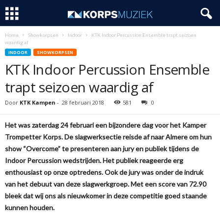
Home
Showkorpsen
Indoor
KTK Indoor Percussion Ensemble trapt seizoen
waardig af
INDOOR
SHOWKORPSEN
KTK Indoor Percussion Ensemble
trapt seizoen waardig af
Door
KTK Kampen
-
28 februari 2018
581
0
Het was zaterdag 24 februari een bijzondere dag voor het Kamper
Trompetter Korps. De slagwerksectie reisde af naar Almere om hun
show “Overcome” te presenteren aan jury en publiek tijdens de
Indoor Percussion wedstrijden. Het publiek reageerde erg
enthousiast op onze optredens. Ook de jury was onder de indruk
van het debuut van deze slagwerkgroep. Met een score van 72.90
bleek dat wij ons als nieuwkomer in deze competitie goed staande
kunnen houden.