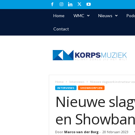
Home
WMC
Nieuws
Podc
Contact
K
o
r
p
s
m
u
Home
Interviews
Nieuwe slagwerkinstructeur vo
z
INTERVIEWS
SHOWKORPSEN
i
Nieuwe slag
e
k
.
en Showban
n
l
Door
Marco van der Borg
-
20 februari 2023