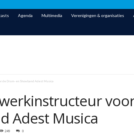
asts
Agenda
Multimedia
Verenigingen & organisaties
or de Drum- en Showband Adest Musica
werkinstructeur voo
d Adest Musica
249
0