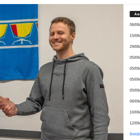
Aa
08/08
15/08
29/08
05/09
05/09
05/09
05/09
06/09
10/09
12/09
Bekij