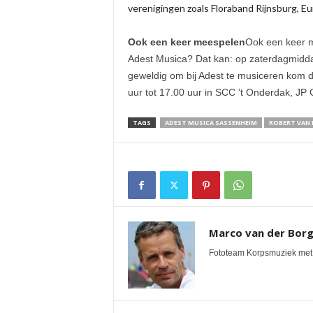
verenigingen zoals Floraband Rijnsburg, E
Ook een keer meespelen
Ook een keer m
Adest Musica? Dat kan: op zaterdagmiddag 
geweldig om bij Adest te musiceren kom 
uur tot 17.00 uur in SCC ’t Onderdak, JP
TAGS
ADEST MUSICA SASSENHEIM
ROBERT VAN 
Marco van der Bor
Fototeam Korpsmuziek met 