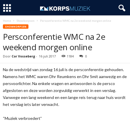
Home
Showkorpsen
Persconferentie WMC na 2e weekend morgen online
SHOWKORPSEN
Persconferentie WMC na 2e
weekend morgen online
Door
Cor Vosseberg
-
16 juli 2017
1184
0
Na de wedstrijd van zondag 16 juli is de persconferentie gehouden.
Namens het WMC waren Dhr Reumkens en Dhr Smit aanwezig en de
persvoorlichter. Na enkele vragen en antwoorden is de persco
afgesloten en deze worden zorgvuldig verwerkt in een verslag.
Vanwege een lang weekend en een lange reis terug naar huis wordt
het verslag iets later verwacht.
“Muziek verbroedert”