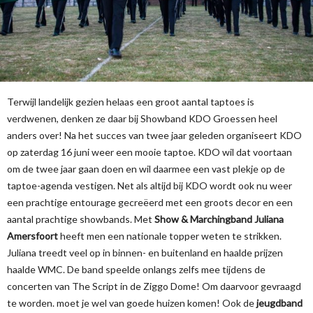
Terwijl landelijk gezien helaas een groot aantal taptoes is
verdwenen, denken ze daar bij Showband KDO Groessen heel
anders over! Na het succes van twee jaar geleden organiseert KDO
op zaterdag 16 juni weer een mooie taptoe. KDO wil dat voortaan
om de twee jaar gaan doen en wil daarmee een vast plekje op de
taptoe-agenda vestigen. Net als altijd bij KDO wordt ook nu weer
een prachtige entourage gecreëerd met een groots decor en een
aantal prachtige showbands. Met
Show & Marchingband Juliana
Amersfoort
heeft men een nationale topper weten te strikken.
Juliana treedt veel op in binnen- en buitenland en haalde prijzen
haalde WMC. De band speelde onlangs zelfs mee tijdens de
concerten van The Script in de Ziggo Dome! Om daarvoor gevraagd
te worden. moet je wel van goede huizen komen! Ook de
jeugdband