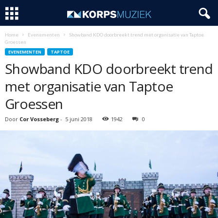
Home
Evenementen
Showband KDO doorbreekt trend met organisatie van Taptoe
Groessen
EVENEMENTEN
TAPTOE
Showband KDO doorbreekt trend
met organisatie van Taptoe
Groessen
Door
Cor Vosseberg
-
5 juni 2018
1942
0