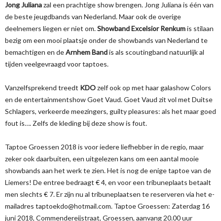
Jong Juliana
zal een prachtige show brengen. Jong Juliana is één van
de beste jeugdbands van Nederland. Maar ook de overige
deelnemers liegen er niet om.
Showband Excelsior Renkum
is stilaan
bezig om een mooi plaatsje onder de showbands van Nederland te
bemachtigen en de
Arnhem Band
is als scoutingband natuurlijk al
tijden veelgevraagd voor taptoes.
Vanzelfsprekend treedt
KDO
zelf ook op met haar galashow Colors
en de entertainmentshow Goet Vaud. Goet Vaud zit vol met Duitse
Schlagers, verkeerde meezingers, guilty pleasures: als het maar goed
fout is…. Zelfs de kleding bij deze show is fout.
Taptoe Groessen 2018 is voor iedere liefhebber in de regio, maar
zeker ook daarbuiten, een uitgelezen kans om een aantal mooie
showbands aan het werk te zien. Het is nog de enige taptoe van de
Liemers! De entree bedraagt € 4, en voor een tribuneplaats betaalt
men slechts € 7. Er zijn nu al tribuneplaatsen te reserveren via het e-
mailadres taptoekdo@hotmail.com. Taptoe Groessen: Zaterdag 16
juni 2018, Commendereijstraat, Groessen, aanvang 20.00 uur