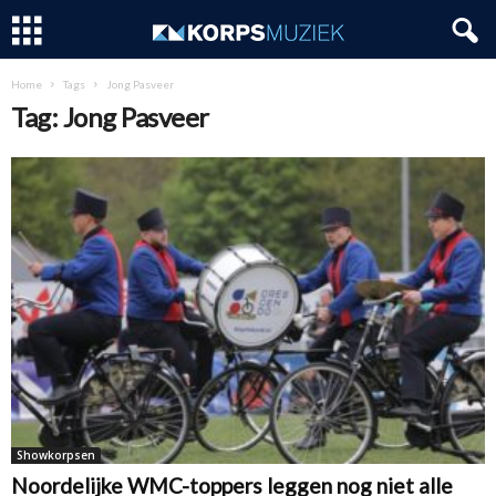
Home
Tags
Jong Pasveer
Tag: Jong Pasveer
Showkorpsen
Noordelijke WMC-toppers leggen nog niet alle