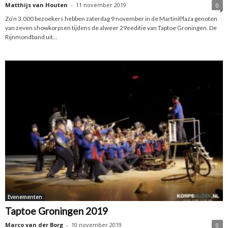
Matthijs van Houten
-
11 november 2019
0
Zo’n 3.000 bezoekers hebben zaterdag 9 november in de MartiniPlaza genoten
van zeven showkorpsen tijdens de alweer 29eeditie van Taptoe Groningen. De
Rijnmondband uit...
Evenementen
Taptoe Groningen 2019
Marco van der Borg
-
10 november 2019
0