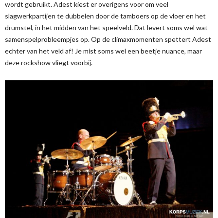
wordt gebruikt. Adest kiest er overigens voor om veel
slagwerkpartijen te dubbelen door de tamboers op de vloer en het
drumstel, in het midden van het speelveld. Dat levert soms wel wat
samenspelprobleempjes op. Op de climaxmomenten spettert Adest
echter van het veld af! Je mist soms wel een beetje nuance, maar
deze rockshow vliegt voorbij.