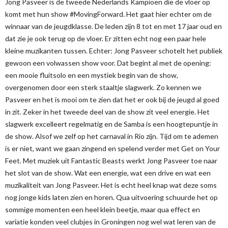
Jong Pasveer is de tweede Nederlands Kampioen die de vloer op
komt met hun show #MovingForward. Het gaat hier echter om de
winnaar van de jeugdklasse. De leden zijn 8 tot en met 17 jaar oud en
dat zie je ook terug op de vloer. Er zitten echt nog een paar hele
kleine muzikanten tussen. Echter: Jong Pasveer schotelt het publiek
gewoon een volwassen show voor. Dat begint al met de opening:
een mooie fluitsolo en een mystiek begin van de show,
overgenomen door een sterk staaltje slagwerk. Zo kennen we
Pasveer en het is mooi om te zien dat het er ook bij de jeugd al goed
in zit. Zeker in het tweede deel van de show zit veel energie. Het
slagwerk excelleert regelmatig en de Samba is een hoogtepuntje in
de show. Alsof we zelf op het carnaval in Rio zijn. Tijd om te ademen
is er niet, want we gaan zingend en spelend verder met Get on Your
Feet. Met muziek uit Fantastic Beasts werkt Jong Pasveer toe naar
het slot van de show. Wat een energie, wat een drive en wat een
muzikaliteit van Jong Pasveer. Het is echt heel knap wat deze soms
nog jonge kids laten zien en horen. Qua uitvoering schuurde het op
sommige momenten een heel klein beetje, maar qua effect en
variatie konden veel clubjes in Groningen nog wel wat leren van de