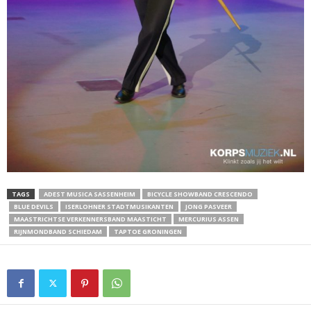
TAGS
ADEST MUSICA SASSENHEIM
BICYCLE SHOWBAND CRESCENDO
BLUE DEVILS
ISERLOHNER STADTMUSIKANTEN
JONG PASVEER
MAASTRICHTSE VERKENNERSBAND MAASTICHT
MERCURIUS ASSEN
RIJNMONDBAND SCHIEDAM
TAPTOE GRONINGEN