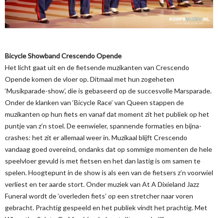
Bicycle Showband Crescendo Opende
Het licht gaat uit en de fietsende muzikanten van Crescendo
Opende komen de vloer op. Ditmaal met hun zogeheten
‘Musikparade-show’, die is gebaseerd op de succesvolle Marsparade.
Onder de klanken van ‘Bicycle Race’ van Queen stappen de
muzikanten op hun fiets en vanaf dat moment zit het publiek op het
puntje van z’n stoel. De eenwieler, spannende formaties en bijna-
crashes: het zit er allemaal weer in. Muzikaal blijft Crescendo
vandaag goed overeind, ondanks dat op sommige momenten de hele
speelvloer gevuld is met fietsen en het dan lastig is om samen te
spelen. Hoogtepunt in de show is als een van de fietsers z’n voorwiel
verliest en ter aarde stort. Onder muziek van At A Dixieland Jazz
Funeral wordt de ‘overleden fiets’ op een stretcher naar voren
gebracht. Prachtig gespeeld en het publiek vindt het prachtig. Met