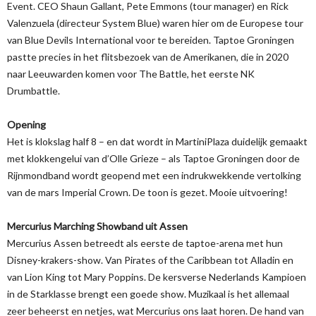
Event. CEO Shaun Gallant, Pete Emmons (tour manager) en Rick
Valenzuela (directeur System Blue) waren hier om de Europese tour
van Blue Devils International voor te bereiden. Taptoe Groningen
pastte precies in het flitsbezoek van de Amerikanen, die in 2020
naar Leeuwarden komen voor The Battle, het eerste NK
Drumbattle.
Opening
Het is klokslag half 8 – en dat wordt in MartiniPlaza duidelijk gemaakt
met klokkengelui van d’Olle Grieze – als Taptoe Groningen door de
Rijnmondband wordt geopend met een indrukwekkende vertolking
van de mars Imperial Crown. De toon is gezet. Mooie uitvoering!
Mercurius Marching Showband uit Assen
Mercurius Assen betreedt als eerste de taptoe-arena met hun
Disney-krakers-show. Van Pirates of the Caribbean tot Alladin en
van Lion King tot Mary Poppins. De kersverse Nederlands Kampioen
in de Starklasse brengt een goede show. Muzikaal is het allemaal
zeer beheerst en netjes, wat Mercurius ons laat horen. De hand van