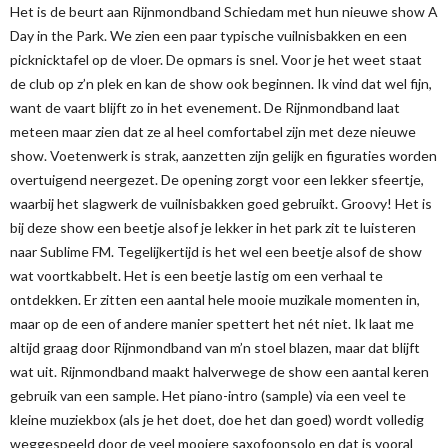
Het is de beurt aan Rijnmondband Schiedam met hun nieuwe show A
Day in the Park. We zien een paar typische vuilnisbakken en een
picknicktafel op de vloer. De opmars is snel. Voor je het weet staat
de club op z’n plek en kan de show ook beginnen. Ik vind dat wel fijn,
want de vaart blijft zo in het evenement. De Rijnmondband laat
meteen maar zien dat ze al heel comfortabel zijn met deze nieuwe
show. Voetenwerk is strak, aanzetten zijn gelijk en figuraties worden
overtuigend neergezet. De opening zorgt voor een lekker sfeertje,
waarbij het slagwerk de vuilnisbakken goed gebruikt. Groovy! Het is
bij deze show een beetje alsof je lekker in het park zit te luisteren
naar Sublime FM. Tegelijkertijd is het wel een beetje alsof de show
wat voortkabbelt. Het is een beetje lastig om een verhaal te
ontdekken. Er zitten een aantal hele mooie muzikale momenten in,
maar op de een of andere manier spettert het nét niet. Ik laat me
altijd graag door Rijnmondband van m’n stoel blazen, maar dat blijft
wat uit. Rijnmondband maakt halverwege de show een aantal keren
gebruik van een sample. Het piano-intro (sample) via een veel te
kleine muziekbox (als je het doet, doe het dan goed) wordt volledig
weggespeeld door de veel mooiere saxofoonsolo en dat is vooral