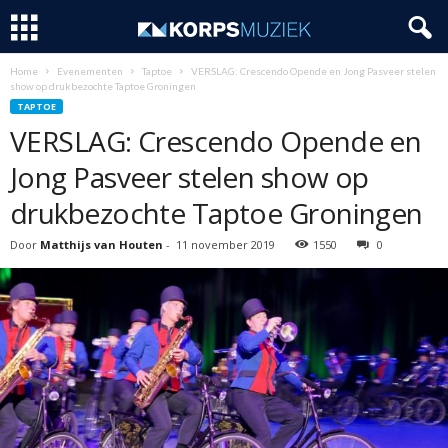
Home
Evenementen
Taptoe
VERSLAG: Crescendo Opende en Jong Pasveer stelen
show op drukbezochte Taptoe Groningen
TAPTOE
VERSLAG: Crescendo Opende en
Jong Pasveer stelen show op
drukbezochte Taptoe Groningen
Door
Matthijs van Houten
-
11 november 2019
1550
0