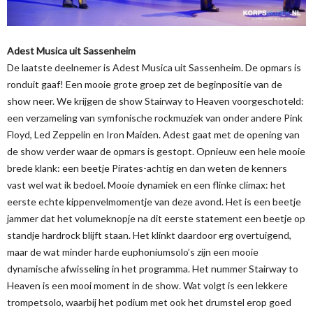
Adest Musica uit Sassenheim
De laatste deelnemer is Adest Musica uit Sassenheim. De opmars is
ronduit gaaf! Een mooie grote groep zet de beginpositie van de
show neer. We krijgen de show Stairway to Heaven voorgeschoteld:
een verzameling van symfonische rockmuziek van onder andere Pink
Floyd, Led Zeppelin en Iron Maiden. Adest gaat met de opening van
de show verder waar de opmars is gestopt. Opnieuw een hele mooie
brede klank: een beetje Pirates-achtig en dan weten de kenners
vast wel wat ik bedoel. Mooie dynamiek en een flinke climax: het
eerste echte kippenvelmomentje van deze avond. Het is een beetje
jammer dat het volumeknopje na dit eerste statement een beetje op
standje hardrock blijft staan. Het klinkt daardoor erg overtuigend,
maar de wat minder harde euphoniumsolo’s zijn een mooie
dynamische afwisseling in het programma. Het nummer Stairway to
Heaven is een mooi moment in de show. Wat volgt is een lekkere
trompetsolo, waarbij het podium met ook het drumstel erop goed