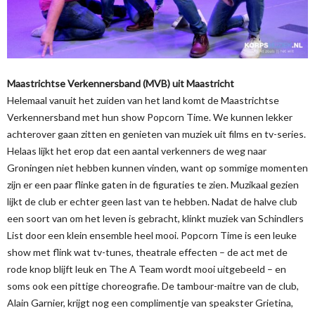
Maastrichtse Verkennersband (MVB) uit Maastricht
Helemaal vanuit het zuiden van het land komt de Maastrichtse
Verkennersband met hun show Popcorn Time. We kunnen lekker
achterover gaan zitten en genieten van muziek uit films en tv-series.
Helaas lijkt het erop dat een aantal verkenners de weg naar
Groningen niet hebben kunnen vinden, want op sommige momenten
zijn er een paar flinke gaten in de figuraties te zien. Muzikaal gezien
lijkt de club er echter geen last van te hebben. Nadat de halve club
een soort van om het leven is gebracht, klinkt muziek van Schindlers
List door een klein ensemble heel mooi. Popcorn Time is een leuke
show met flink wat tv-tunes, theatrale effecten – de act met de
rode knop blijft leuk en The A Team wordt mooi uitgebeeld – en
soms ook een pittige choreografie. De tambour-maitre van de club,
Alain Garnier, krijgt nog een complimentje van speakster Grietina,