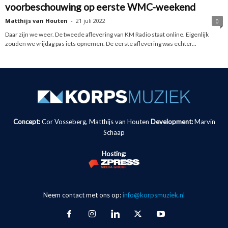
voorbeschouwing op eerste WMC-weekend
Matthijs van Houten
-
21 juli 2022
0
Daar zijn we weer. De tweede aflevering van KM Radio staat online. Eigenlijk
zouden we vrijdag pas iets opnemen. De eerste aflevering was echter...
Concept:
Cor Vosseberg, Matthijs van Houten
Development:
Marvin
Schaap
Hosting:
Neem contact met ons op:
info@korpsmuziek.nl