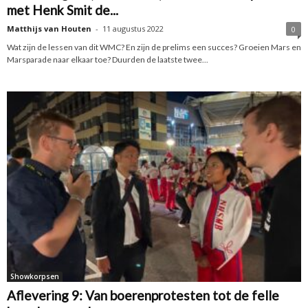
met Henk Smit de...
Matthijs van Houten
-
11 augustus 2022
0
Wat zijn de lessen van dit WMC? En zijn de prelims een succes? Groeien Mars en
Marsparade naar elkaar toe? Duurden de laatste twee...
Showkorpsen
Aflevering 9: Van boerenprotesten tot de felle