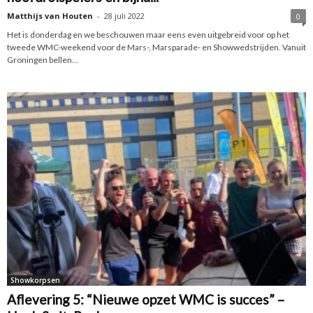
Matthijs van Houten
-
28 juli 2022
0
Het is donderdag en we beschouwen maar eens even uitgebreid voor op het
tweede WMC-weekend voor de Mars-, Marsparade- en Showwedstrijden. Vanuit
Groningen bellen...
Showkorpsen
Aflevering 5: “Nieuwe opzet WMC is succes” –