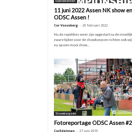
Evenementen
11 juni 2022 Assen NK show e
ODSC Assen !
Cor Vosseberg
-
20 februari 2022
Nu de repetities weer zijn opgestart na de moeilij
zware tijden voor de showkorpsen richten ook wij
nu op een mooi show...
Showkorpsen
Fotoreportage ODSC Assen #
CorEdelman
-
27 juni 2019