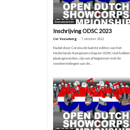
Evenementen
Inschrijving ODSC 2023
Cor Vosseberg
-
7 oktober 2022
Nadat door Corona de laatste edities van het
Nederlands Kampioenschap en ODSC niet hebbe
plaatsgevonden, zijn we al begonnen met de
voorbereidingen van de...