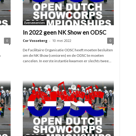
Evenementen
In 2022 geen NK Show en ODSC
0
Cor Vosseberg
-
10 mei 2022
0
De Facilitaire Organisatie ODSC heeft moeten besluiten
n
om de NK Show (senioren) en de ODSC te moeten
cancelen. In eerste instantie kwamen er slechts twee...