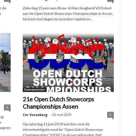
r de
Zaterdag 15 juni nam Show- & Marchingband VIOS deel
n
aan de Open Dutch Showcorps Championships in Assen.
Na heel veel dagen en avonden repeteren...
Evenementen
21e Open Dutch Showcorps
Championships Assen
0
Cor Vosseberg
-
26 mei 2019
0
ng
s
Op zaterdag 15 juni 2019 worden voor de
daagsen
éénentwintigste maal de “Open Dutch Showcorps
Championships” (ODSC) in Assen gehouden. Het