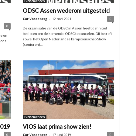
Evenementen
n
ODSC Assen wederom uitgesteld
Cor Vosseberg
-
12 mei 2021
0
0
De organisatie van de ODSC in Assen heeft definitief
besloten om de komende ODSC te cancelen. Dit betreft
ke en
zowel het Open Nederlandse kampioenschap Show
 ons
(senioren)...
Evenementen
2019
VIOS laat prima show zien!
0
Cor Vosseberg
-
17 juni 2019
0