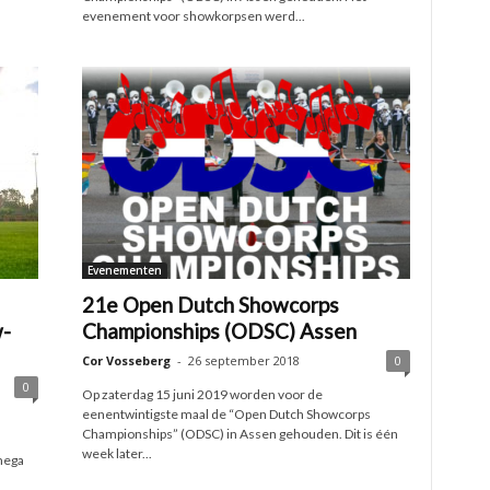
evenement voor showkorpsen werd...
Evenementen
21e Open Dutch Showcorps
w-
Championships (ODSC) Assen
Cor Vosseberg
-
26 september 2018
0
0
Op zaterdag 15 juni 2019 worden voor de
eenentwintigste maal de “Open Dutch Showcorps
Championships” (ODSC) in Assen gehouden. Dit is één
week later...
mega