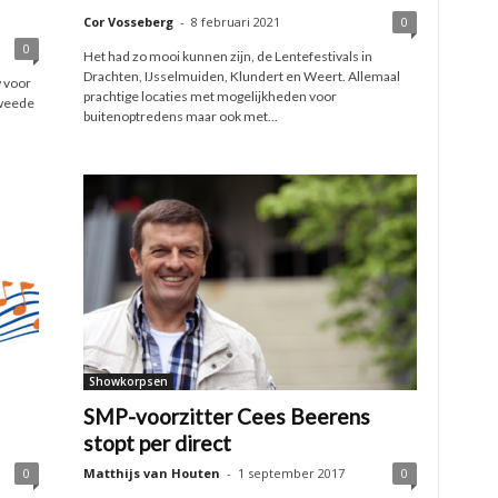
Cor Vosseberg
-
8 februari 2021
0
0
Het had zo mooi kunnen zijn, de Lentefestivals in
Drachten, IJsselmuiden, Klundert en Weert. Allemaal
 voor
prachtige locaties met mogelijkheden voor
tweede
buitenoptredens maar ook met...
Showkorpsen
SMP-voorzitter Cees Beerens
stopt per direct
0
Matthijs van Houten
-
1 september 2017
0