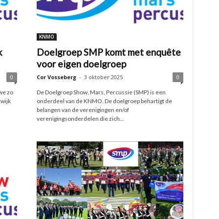
KNMO
k
Doelgroep SMP komt met enquête
voor eigen doelgroep
0
Cor Vosseberg
-
3 oktober 2025
0
we zo
De Doelgroep Show, Mars, Percussie (SMP) is een
twijk
onderdeel van de KNMO. De doelgroep behartigt de
belangen van de verenigingen en/of
verenigingsonderdelen die zich...