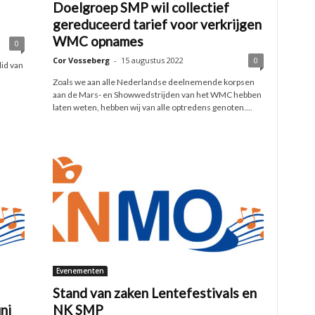
Doelgroep SMP wil collectief
gereduceerd tarief voor verkrijgen
WMC opnames
0
Cor Vosseberg
-
15 augustus 2022
0
lid van
Zoals we aan alle Nederlandse deelnemende korpsen
aan de Mars- en Showwedstrijden van het WMC hebben
laten weten, hebben wij van alle optredens genoten....
Evenementen
Stand van zaken Lentefestivals en
ni
NK SMP