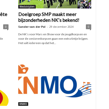
Wedstrijden
ête
Doelgroep SMP maakt meer
bijzonderheden NK’s bekend!
0
Sander van der Pol
-
29 december 2024
0
De NK’s voor Mars en Show voor de jeugdkorpsen en
de
voor de seniorenkorpsen gaan een extra tintje krijgen.
Het valt iedereen op dat het...
KNMO