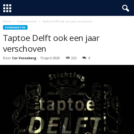
Home
Evenementen
Taptoe Delft ook een jaar verschoven
EVENEMENTEN
Taptoe Delft ook een jaar
verschoven
Door
Cor Vosseberg
-
15 april 2020
223
0