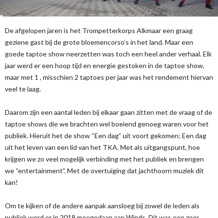
De afgelopen jaren is het Trompetterkorps Alkmaar een graag
geziene gast bij de grote bloemencorso’s in het land. Maar een
goede taptoe show neerzetten was toch een heel ander verhaal. Elk
jaar werd er een hoop tijd en energie gestoken in de taptoe show,
maar met 1 , misschien 2 taptoes per jaar was het rendement hiervan
veel te laag.
Daarom zijn een aantal leden bij elkaar gaan zitten met de vraag of de
taptoe shows die we brachten wel boeiend genoeg waren voor het
publiek. Hieruit het de show “Een dag” uit voort gekomen; Een dag
uit het leven van een lid van het TKA. Met als uitgangspunt, hoe
krijgen we zo veel mogelijk verbinding met het publiek en brengen
we “entertainment”. Met de overtuiging dat jachthoorn muziek dit
kan!
Om te kijken of de andere aanpak aansloeg bij zowel de leden als
publiek werd er in 2018 meegedaan aan Winds. Dit was een zeer