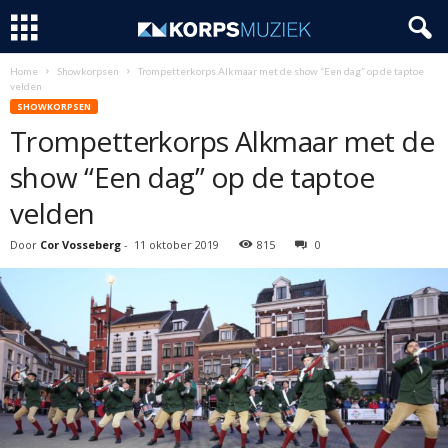
Home
Showkorpsen
Trompetterkorps Alkmaar met de show “Een dag” op de taptoe
velden
SHOWKORPSEN
Trompetterkorps Alkmaar met de
show “Een dag” op de taptoe
velden
Door
Cor Vosseberg
-
11 oktober 2019
815
0