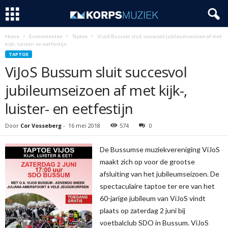
Home
Evenementen
Taptoe
ViJoS Bussum sluit succesvol jubileumseizoen af met
kijk-, luister- en eetfestijn
TAPTOE
ViJoS Bussum sluit succesvol
jubileumseizoen af met kijk-,
luister- en eetfestijn
Door
Cor Vosseberg
-
16 mei 2018
574
0
De Bussumse muziekvereniging ViJoS
maakt zich op voor de grootse
afsluiting van het jubileumseizoen. De
spectaculaire taptoe ter ere van het
60-jarige jubileum van ViJoS vindt
plaats op zaterdag 2 juni bij
voetbalclub SDO in Bussum. ViJoS