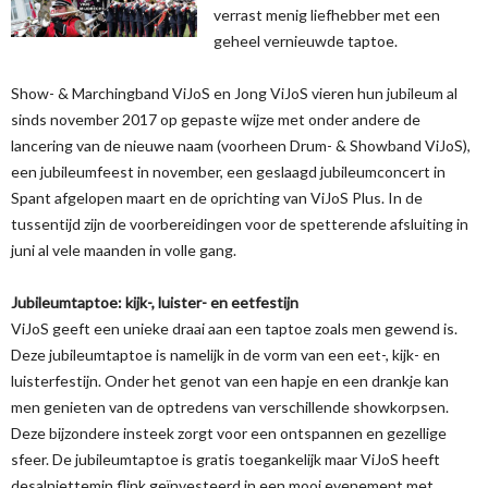
verrast menig liefhebber met een
geheel vernieuwde taptoe.
Show- & Marchingband ViJoS en Jong ViJoS vieren hun jubileum al
sinds november 2017 op gepaste wijze met onder andere de
lancering van de nieuwe naam (voorheen Drum- & Showband ViJoS),
een jubileumfeest in november, een geslaagd jubileumconcert in
Spant afgelopen maart en de oprichting van ViJoS Plus. In de
tussentijd zijn de voorbereidingen voor de spetterende afsluiting in
juni al vele maanden in volle gang.
Jubileumtaptoe: kijk-, luister- en eetfestijn
ViJoS geeft een unieke draai aan een taptoe zoals men gewend is.
Deze jubileumtaptoe is namelijk in de vorm van een eet-, kijk- en
luisterfestijn. Onder het genot van een hapje en een drankje kan
men genieten van de optredens van verschillende showkorpsen.
Deze bijzondere insteek zorgt voor een ontspannen en gezellige
sfeer. De jubileumtaptoe is gratis toegankelijk maar ViJoS heeft
desalniettemin flink geïnvesteerd in een mooi evenement met