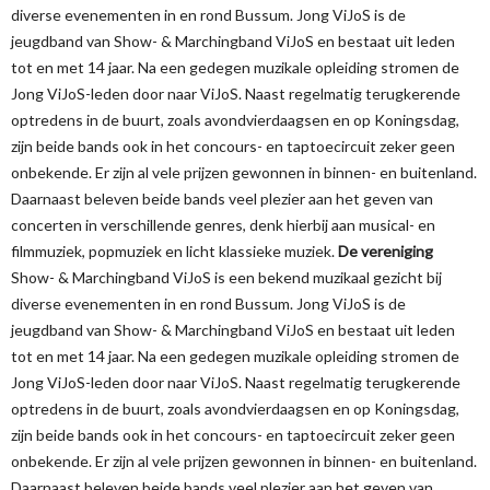
diverse evenementen in en rond Bussum. Jong ViJoS is de
jeugdband van Show- & Marchingband ViJoS en bestaat uit leden
tot en met 14 jaar. Na een gedegen muzikale opleiding stromen de
Jong ViJoS-leden door naar ViJoS. Naast regelmatig terugkerende
optredens in de buurt, zoals avondvierdaagsen en op Koningsdag,
zijn beide bands ook in het concours- en taptoecircuit zeker geen
onbekende. Er zijn al vele prijzen gewonnen in binnen- en buitenland.
Daarnaast beleven beide bands veel plezier aan het geven van
concerten in verschillende genres, denk hierbij aan musical- en
filmmuziek, popmuziek en licht klassieke muziek.
De vereniging
Show- & Marchingband ViJoS is een bekend muzikaal gezicht bij
diverse evenementen in en rond Bussum. Jong ViJoS is de
jeugdband van Show- & Marchingband ViJoS en bestaat uit leden
tot en met 14 jaar. Na een gedegen muzikale opleiding stromen de
Jong ViJoS-leden door naar ViJoS. Naast regelmatig terugkerende
optredens in de buurt, zoals avondvierdaagsen en op Koningsdag,
zijn beide bands ook in het concours- en taptoecircuit zeker geen
onbekende. Er zijn al vele prijzen gewonnen in binnen- en buitenland.
Daarnaast beleven beide bands veel plezier aan het geven van