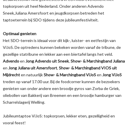
topkorpsen uit heel Nederland. Onder anderen Advendo
Sneek,Juliana Amersfoort en jeugdkorpsen betreden het
taptoeterrein bij SDO tijdens deze jubileumfestiviteit.
Optimaal genieten
Het SDO-terrein is ideaal voor dit kijk-, luister- en eetfestijn van
ViJoS. De optredens kunnen bekeken worden vanaf de tribune, de
gezellige statribune en lekker aan een biertafel langs het veld.
Advendo
en
Jong Advendo uit Sneek
,
Show- & Marchingband Juliana
en
Jong Juliana uit Amersfoort
,
Show- & Marchingband VIOS uit
Mijdrecht
en natuurlijk
Show- & Marchingband ViJoS
en
Jong ViJoS
treden op vanaf 17.00 uur. Bij de foodcorner kunnen de bezoekers
genieten van onder andere een broodje gyros van Zorba de Griek,
oliebollen van Bakkerij van Breemen en een broodje hamburger van
Scharrelslagerij Welling.
Jubileumtaptoe ViJoS: topkorpsen, lekker eten, gezelligheid en
vooral feest!