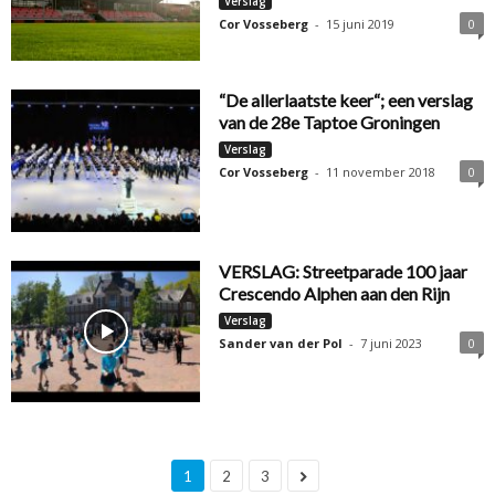
Verslag
Cor Vosseberg
-
15 juni 2019
0
“De allerlaatste keer“; een verslag
van de 28e Taptoe Groningen
Verslag
Cor Vosseberg
-
11 november 2018
0
VERSLAG: Streetparade 100 jaar
Crescendo Alphen aan den Rijn
Verslag
Sander van der Pol
-
7 juni 2023
0
1
2
3