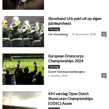
Showband Urk pakt uit op eigen
jubileumfeest
Verslag
Cor Vosseberg
-
19 december 2018
0
European Drumcorps
Championships 2024
Verslag
Geert Vanmaeckelberghe
-
2 oktober 2024
0
KM verslag Open Dutch
Showcorps Championships
(ODSC) Assen