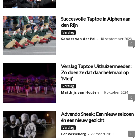
Succesvolle Taptoe in Alphen aan
den Rijn
Verslag
Sander van der Pol
-
18 september 2023
0
Verslag Taptoe Uithuizermeeden:
Zo doen ze dat daar helemaal op
‘Meij’
Verslag
Matthijs van Houten
-
6 oktober 2024
0
Advendo Sneek; Een nieuw seizoen
én een nieuw gezicht
Verslag
Cor Vosseberg
-
27 maart 2019
0