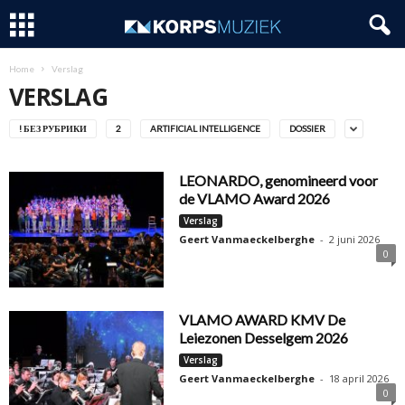
Home
Verslag
VERSLAG
! БЕЗ РУБРИКИ
2
ARTIFICIAL INTELLIGENCE
DOSSIER
LEONARDO, genomineerd voor
de VLAMO Award 2026
Verslag
Geert Vanmaeckelberghe
-
2 juni 2026
0
VLAMO AWARD KMV De
Leiezonen Desselgem 2026
Verslag
Geert Vanmaeckelberghe
-
18 april 2026
0