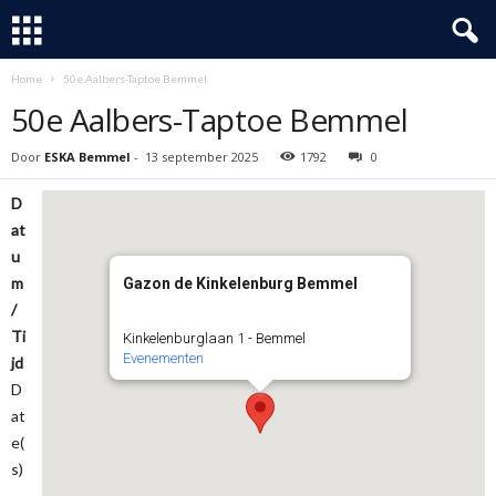
Home
50e Aalbers-Taptoe Bemmel
50e Aalbers-Taptoe Bemmel
Door
ESKA Bemmel
-
13 september 2025
1792
0
D
at
u
m
Gazon de Kinkelenburg Bemmel
/
Ti
Kinkelenburglaan 1 - Bemmel
Evenementen
jd
D
at
e(
s)
-