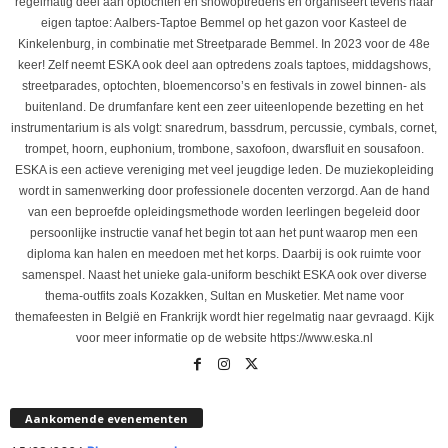
regelmatig deel aan optochten en showoptredens en organiseert tevens haar
eigen taptoe: Aalbers-Taptoe Bemmel op het gazon voor Kasteel de
Kinkelenburg, in combinatie met Streetparade Bemmel. In 2023 voor de 48e
keer! Zelf neemt ESKA ook deel aan optredens zoals taptoes, middagshows,
streetparades, optochten, bloemencorso’s en festivals in zowel binnen- als
buitenland. De drumfanfare kent een zeer uiteenlopende bezetting en het
instrumentarium is als volgt: snaredrum, bassdrum, percussie, cymbals, cornet,
trompet, hoorn, euphonium, trombone, saxofoon, dwarsfluit en sousafoon.
ESKA is een actieve vereniging met veel jeugdige leden. De muziekopleiding
wordt in samenwerking door professionele docenten verzorgd. Aan de hand
van een beproefde opleidingsmethode worden leerlingen begeleid door
persoonlijke instructie vanaf het begin tot aan het punt waarop men een
diploma kan halen en meedoen met het korps. Daarbij is ook ruimte voor
samenspel. Naast het unieke gala-uniform beschikt ESKA ook over diverse
thema-outfits zoals Kozakken, Sultan en Musketier. Met name voor
themafeesten in België en Frankrijk wordt hier regelmatig naar gevraagd. Kijk
voor meer informatie op de website https://www.eska.nl
Aankomende evenementen