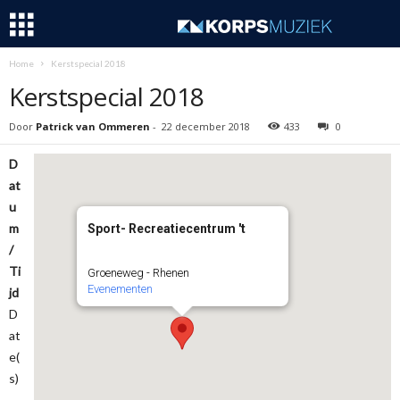
Home
Kerstspecial 2018
Kerstspecial 2018
Door
Patrick van Ommeren
-
22 december 2018
433
0
D
at
u
m
Sport- Recreatiecentrum 't
/
Ti
Groeneweg - Rhenen
Evenementen
jd
D
at
e(
s)
-