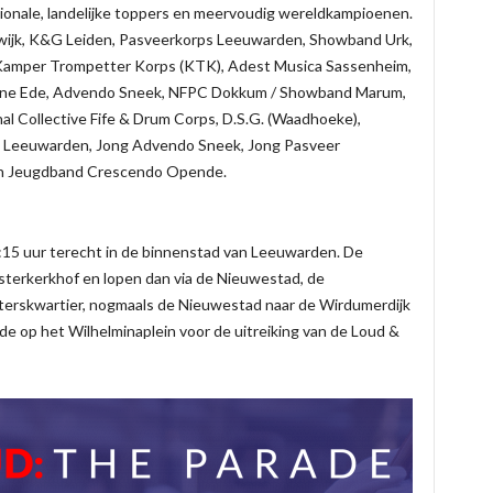
gionale, landelijke toppers en meervoudig wereldkampioenen.
twijk, K&G Leiden, Pasveerkorps Leeuwarden, Showband Urk,
Kamper Trompetter Korps (KTK), Adest Musica Sassenheim,
ene Ede, Advendo Sneek, NFPC Dokkum / Showband Marum,
l Collective Fife & Drum Corps, D.S.G. (Waadhoeke),
s Leeuwarden, Jong Advendo Sneek, Jong Pasveer
en Jeugdband Crescendo Opende.
15 uur terecht in de binnenstad van Leeuwarden. De
terkerkhof en lopen dan via de Nieuwestad, de
iterskwartier, nogmaals de Nieuwestad naar de Wirdumerdijk
ade op het Wilhelminaplein voor de uitreiking van de Loud &