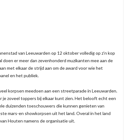
nnenstad van Leeuwarden op 12 oktober volledig op z’n kop
aal doen er meer dan zevenhonderd muzikanten mee aan de
an met elkaar de strijd aan om de award voor wie het
anel en het publiek.
zoveel korpsen meedoen aan een streetparade in Leeuwarden.
 je zoveel toppers bij elkaar kunt zien. Het belooft echt een
vele duizenden toeschouwers die kunnen genieten van
te mars-en showkorpsen uit het land. Overal in het land
js van Houten namens de organisatie uit.