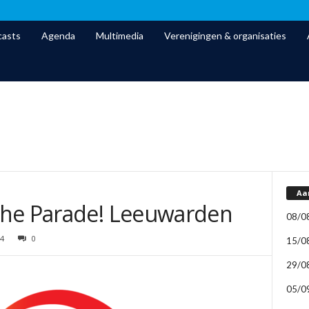
asts
Agenda
Multimedia
Verenigingen & organisaties
Aa
The Parade! Leeuwarden
08/0
4
0
15/0
29/0
05/0