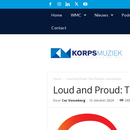
Home
WMC
Nieuws
Podc
Contact
K
o
r
p
s
m
u
Home
Loud and Proud: The Parade! Leeuwarden
z
Loud and Proud: 
i
e
k
Door
Cor Vosseberg
-
12 oktober 2024
243
.
n
l