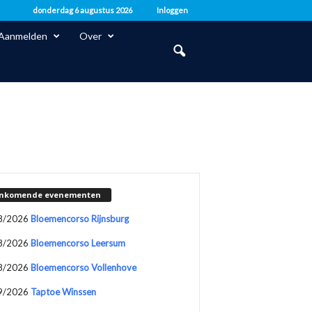
donderdag 6 augustus 2026
Inloggen
Aanmelden
Over
nkomende evenementen
8/2026
Bloemencorso Rijnsburg
8/2026
Bloemencorso Leersum
8/2026
Bloemencorso Vollenhove
9/2026
Taptoe Winssen