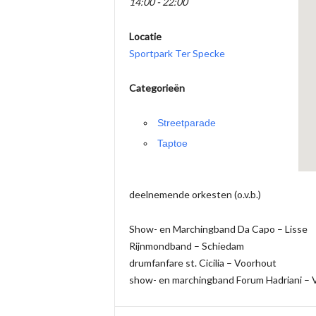
14:00 - 22:00
Locatie
Sportpark Ter Specke
Categorieën
Streetparade
Taptoe
deelnemende orkesten (o.v.b.)
Show- en Marchingband Da Capo – Lisse
Rijnmondband – Schiedam
drumfanfare st. Cicilia – Voorhout
show- en marchingband Forum Hadriani – 