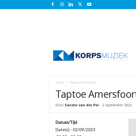
K
o
r
p
s
m
u
Home
Taptoe Amersfoort
z
Taptoe Amersfoor
i
e
k
Door
Sander van der Pol
-
2 september 2023
.
n
Datum/Tijd
l
Date(s) - 02/09/2023