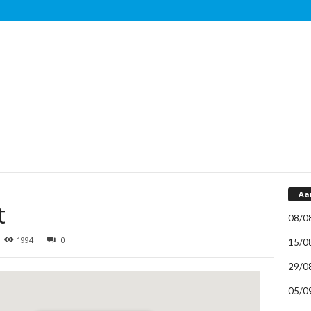
Aa
t
08/0
1994
0
15/0
29/0
05/0