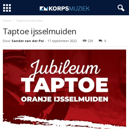
Home
Taptoe ijsselmuiden
Taptoe ijsselmuiden
Door
Sander van der Pol
-
17 september 2022
229
0