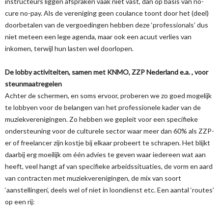
instructeurs liggen afspraken vaak niet vast, dan op basis van no-
cure no-pay. Als de vereniging geen coulance toont door het (deel)
doorbetalen van de vergoedingen hebben deze ‘professionals’ dus
niet meteen een lege agenda, maar ook een acuut verlies van
inkomen, terwijl hun lasten wel doorlopen.
De lobby activiteiten, samen met KNMO, ZZP Nederland e.a. , voor
steunmaatregelen
Achter de schermen, en soms ervoor, proberen we zo goed mogelijk
te lobbyen voor de belangen van het professionele kader van de
muziekverenigingen. Zo hebben we gepleit voor een specifieke
ondersteuning voor de culturele sector waar meer dan 60% als ZZP-
er of freelancer zijn kostje bij elkaar probeert te schrapen. Het blijkt
daarbij erg moeilijk om één advies te geven waar iedereen wat aan
heeft, veel hangt af van specifieke arbeidssituaties, de vorm en aard
van contracten met muziekverenigingen, de mix van soort
‘aanstellingen’, deels wel of niet in loondienst etc. Een aantal ‘routes’
op een rij: