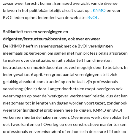
zwaar weer terecht komen. Een goed overzicht van de diverse
brieven in het politiek/ambtelijk circuit staat op :
KNMO
en voor
BvOI leden op het ledendeel van de website:
BvOI
.
Solidariteit tussen verenigingen en
dirigenten/instructeurs/docenten, ook over en weer
De KNMO heeft in samenspraak met de BvOI verenigingen
meermaals opgeroepen om samen met hun professionals afspraken
te maken over de situatie, en uit solidariteit hun dirigenten,
instructeurs en muziekdocenten zoveel mogelijk door te betalen. In
ieder geval tot 6 april. Een groot aantal verenigingen stelt zich
gelukkig absoluut constructief op en betaalt zijn professionals
vooralsnog (deels) door. Langer doorbetalen roept overigens ook
weer vragen op over de ‘werkgever-werknemer’ relatie, dus dat kan
niet zomaar tot in lengte van dagen worden voortgezet, zonder ook
weer later (juridische) problemen mee te krijgen. KNMO en BvOI
verkennen hierbij de haken en ogen. Overigens werkt die solidariteit
ook twee kanten op ! Overleg op een constructieve manier tussen
professionals en vereniging(en) of en hoe je in deze rare tijd ook op