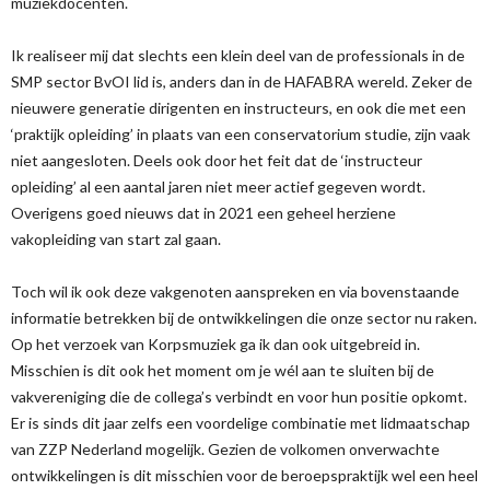
muziekdocenten.
Ik realiseer mij dat slechts een klein deel van de professionals in de
SMP sector BvOI lid is, anders dan in de HAFABRA wereld. Zeker de
nieuwere generatie dirigenten en instructeurs, en ook die met een
‘praktijk opleiding’ in plaats van een conservatorium studie, zijn vaak
niet aangesloten. Deels ook door het feit dat de ‘instructeur
opleiding’ al een aantal jaren niet meer actief gegeven wordt.
Overigens goed nieuws dat in 2021 een geheel herziene
vakopleiding van start zal gaan.
Toch wil ik ook deze vakgenoten aanspreken en via bovenstaande
informatie betrekken bij de ontwikkelingen die onze sector nu raken.
Op het verzoek van Korpsmuziek ga ik dan ook uitgebreid in.
Misschien is dit ook het moment om je wél aan te sluiten bij de
vakvereniging die de collega’s verbindt en voor hun positie opkomt.
Er is sinds dit jaar zelfs een voordelige combinatie met lidmaatschap
van ZZP Nederland mogelijk. Gezien de volkomen onverwachte
ontwikkelingen is dit misschien voor de beroepspraktijk wel een heel