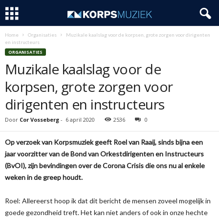
Home
Organisaties
Muzikale kaalslag voor de korpsen, grote zorgen voor dirigenten
en instructeurs
ORGANISATIES
Muzikale kaalslag voor de
korpsen, grote zorgen voor
dirigenten en instructeurs
Door
Cor Vosseberg
-
6 april 2020
2536
0
Op verzoek van Korpsmuziek geeft Roel van Raaij, sinds bijna een
jaar voorzitter van de Bond van Orkestdirigenten en Instructeurs
(BvOI), zijn bevindingen over de Corona Crisis die ons nu al enkele
weken in de greep houdt.
Roel: Allereerst hoop ik dat dit bericht de mensen zoveel mogelijk in
goede gezondheid treft. Het kan niet anders of ook in onze hechte