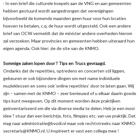
· In een brief die culturele koepels aan de VNG en aan gemeenten
hebben gestuurd wordt aangedrongen dat verenigingen
bijvoorbeeld de komende maanden geen huur voor hun locaties
hoeven te betalen, c.q. de huur wordt uitgesteld. Ook een andere
brief van OCW vermeldt dat de minister andere overheden hierom
zal verzoeken. Maar provincies en gemeenten hebben uiteraard hun
eigen agenda. Ook hier: zie de site van de KNMO.
Sommige zaken lopen door ? Tips en Trucs gevraagd.
Ondanks dat de repetities, optredens en concerten stil liggen,
gebeuren er ook bijzondere dingen om met name individuele
muzieklessen en soms ook ‘online repetities’ door te laten gaan. Wij
zijn – samen met de KNMO – zeer benieuwd of u elkaar daarin goede
tips kunt meegeven. Op dit moment worden deze praktijken
geïnventariseerd om die via diverse media te delen. Heb je een mooi
idee ? stuur dan een berichtje, foto, filmpjes etc. van uw praktijk. Dat
mag naar administratie@bvodi.nl maar ook rechtstreeks naar KNMO:
secretaris@KNMO.nl. U inspireert er vast een collega mee !