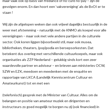
maar vaak ook op basis van freelance of no-cure no-pay – zijn de
gevolgen enorm. En dan hoort een ‘vakvereniging’ als de BvOI er te
staan !
Wij zijn de afgelopen weken dan ook vrijwel dagelijks bestuurlijk in de
weer met afstemming – natuurlijk met de KNMO als koepel voor alle
verenigingen – maar ook met vele andere partijen in de culturele
sector. Ook koren liggen bijvoorbeeld stil, maar ook musea,
bibliotheken, theaters, (pop)podia en beroepsorkesten. Dat
betekent dus overleg met verschillende cultuurkoepels, maar ook
organisaties als ZZP Nederland – gelukkig sinds kort een zeer
waardevolle partner en adviseur – en brieven aan ministeries OCW,
SZW en EZK, meedoen en meedenken met de enquête en
rapportage van LKCA (Landelijk Kenniscentrum Cultuur en
Amateurkunst) tot en met een
(telefonisch) gesprek met de Minister van Cultuur. Alles om de
belangen en positie van amateur muziek en dirigenten en
instructeurs zo goed mogelijk te borgen nu zij (ook financieel) in