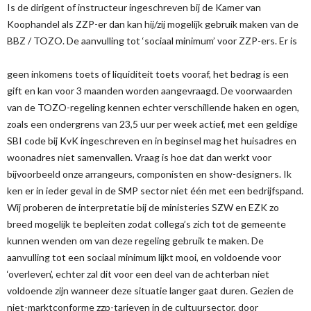
Is de dirigent of instructeur ingeschreven bij de Kamer van
Koophandel als ZZP-er dan kan hij/zij mogelijk gebruik maken van de
BBZ / TOZO. De aanvulling tot ‘sociaal minimum’ voor ZZP-ers. Er is
geen inkomens toets of liquiditeit toets vooraf, het bedrag is een
gift en kan voor 3 maanden worden aangevraagd. De voorwaarden
van de TOZO-regeling kennen echter verschillende haken en ogen,
zoals een ondergrens van 23,5 uur per week actief, met een geldige
SBI code bij KvK ingeschreven en in beginsel mag het huisadres en
woonadres niet samenvallen. Vraag is hoe dat dan werkt voor
bijvoorbeeld onze arrangeurs, componisten en show-designers. Ik
ken er in ieder geval in de SMP sector niet één met een bedrijfspand.
Wij proberen de interpretatie bij de ministeries SZW en EZK zo
breed mogelijk te bepleiten zodat collega’s zich tot de gemeente
kunnen wenden om van deze regeling gebruik te maken. De
aanvulling tot een sociaal minimum lijkt mooi, en voldoende voor
‘overleven’, echter zal dit voor een deel van de achterban niet
voldoende zijn wanneer deze situatie langer gaat duren. Gezien de
niet-marktconforme zzp-tarieven in de cultuursector, door