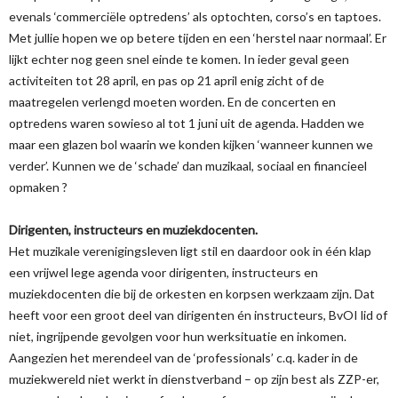
evenals ‘commerciële optredens’ als optochten, corso’s en taptoes.
Met jullie hopen we op betere tijden en een ‘herstel naar normaal’. Er
lijkt echter nog geen snel einde te komen. In ieder geval geen
activiteiten tot 28 april, en pas op 21 april enig zicht of de
maatregelen verlengd moeten worden. En de concerten en
optredens waren sowieso al tot 1 juni uit de agenda. Hadden we
maar een glazen bol waarin we konden kijken ‘wanneer kunnen we
verder’. Kunnen we de ‘schade’ dan muzikaal, sociaal en financieel
opmaken ?
Dirigenten, instructeurs en muziekdocenten.
Het muzikale verenigingsleven ligt stil en daardoor ook in één klap
een vrijwel lege agenda voor dirigenten, instructeurs en
muziekdocenten die bij de orkesten en korpsen werkzaam zijn. Dat
heeft voor een groot deel van dirigenten én instructeurs, BvOI lid of
niet, ingrijpende gevolgen voor hun werksituatie en inkomen.
Aangezien het merendeel van de ‘professionals’ c.q. kader in de
muziekwereld niet werkt in dienstverband – op zijn best als ZZP-er,