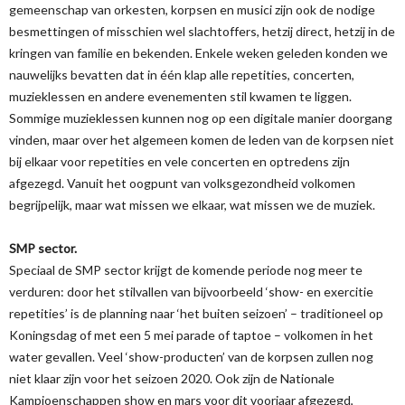
gemeenschap van orkesten, korpsen en musici zijn ook de nodige
besmettingen of misschien wel slachtoffers, hetzij direct, hetzij in de
kringen van familie en bekenden. Enkele weken geleden konden we
nauwelijks bevatten dat in één klap alle repetities, concerten,
muzieklessen en andere evenementen stil kwamen te liggen.
Sommige muzieklessen kunnen nog op een digitale manier doorgang
vinden, maar over het algemeen komen de leden van de korpsen niet
bij elkaar voor repetities en vele concerten en optredens zijn
afgezegd. Vanuit het oogpunt van volksgezondheid volkomen
begrijpelijk, maar wat missen we elkaar, wat missen we de muziek.
SMP sector.
Speciaal de SMP sector krijgt de komende periode nog meer te
verduren: door het stilvallen van bijvoorbeeld ‘show- en exercitie
repetities’ is de planning naar ‘het buiten seizoen’ – traditioneel op
Koningsdag of met een 5 mei parade of taptoe – volkomen in het
water gevallen. Veel ‘show-producten’ van de korpsen zullen nog
niet klaar zijn voor het seizoen 2020. Ook zijn de Nationale
Kampioenschappen show en mars voor dit voorjaar afgezegd,