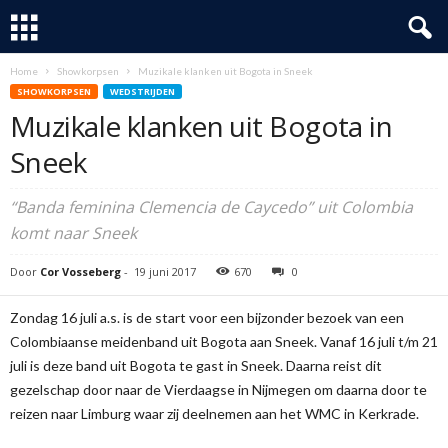
Home
Showkorpsen
Muzikale klanken uit Bogota in Sneek
SHOWKORPSEN
WEDSTRIJDEN
Muzikale klanken uit Bogota in
Sneek
“Banda feminina Clemencia de Caycedo” uit Colombia
komt naar Sneek
Door
Cor Vosseberg
-
19 juni 2017
670
0
Zondag 16 juli a.s. is de start voor een bijzonder bezoek van een
Colombiaanse meidenband uit Bogota aan Sneek. Vanaf 16 juli t/m 21
juli is deze band uit Bogota te gast in Sneek. Daarna reist dit
gezelschap door naar de Vierdaagse in Nijmegen om daarna door te
reizen naar Limburg waar zij deelnemen aan het WMC in Kerkrade.