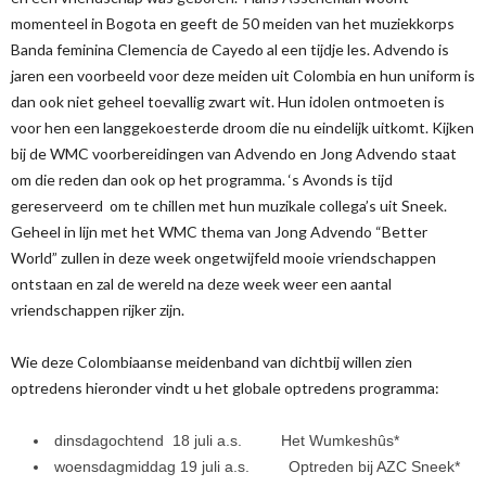
momenteel in Bogota en geeft de 50 meiden van het muziekkorps
Banda feminina Clemencia de Cayedo al een tijdje les. Advendo is
jaren een voorbeeld voor deze meiden uit Colombia en hun uniform is
dan ook niet geheel toevallig zwart wit. Hun idolen ontmoeten is
voor hen een langgekoesterde droom die nu eindelijk uitkomt. Kijken
bij de WMC voorbereidingen van Advendo en Jong Advendo staat
om die reden dan ook op het programma. ‘s Avonds is tijd
gereserveerd om te chillen met hun muzikale collega’s uit Sneek.
Geheel in lijn met het WMC thema van Jong Advendo “Better
World” zullen in deze week ongetwijfeld mooie vriendschappen
ontstaan en zal de wereld na deze week weer een aantal
vriendschappen rijker zijn.
Wie deze Colombiaanse meidenband van dichtbij willen zien
optredens hieronder vindt u het globale optredens programma:
dinsdagochtend 18 juli a.s. Het Wumkeshûs*
woensdagmiddag 19 juli a.s. Optreden bij AZC Sneek*