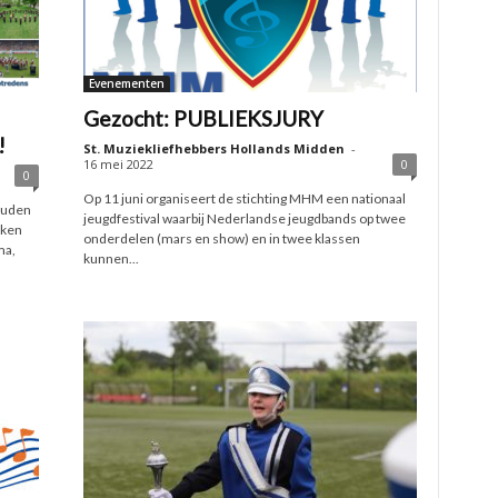
Evenementen
Gezocht: PUBLIEKSJURY
!
St. Muziekliefhebbers Hollands Midden
-
16 mei 2022
0
0
Op 11 juni organiseert de stichting MHM een nationaal
ouden
jeugdfestival waarbij Nederlandse jeugdbands op twee
kken
onderdelen (mars en show) en in twee klassen
ma,
kunnen...