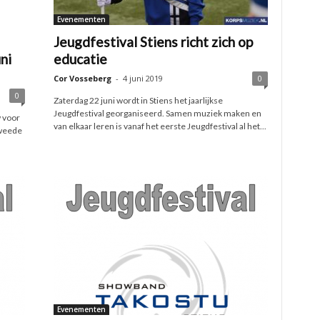
Evenementen
Jeugdfestival Stiens richt zich op
ni
educatie
Cor Vosseberg
-
4 juni 2019
0
0
Zaterdag 22 juni wordt in Stiens het jaarlijkse
Jeugdfestival georganiseerd. Samen muziek maken en
 voor
van elkaar leren is vanaf het eerste Jeugdfestival al het...
tweede
Evenementen