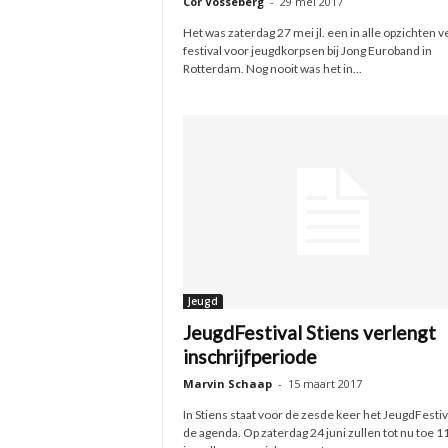
Cor Vosseberg
-
29 mei 2017
Het was zaterdag 27 mei jl. een in alle opzichten v
festival voor jeugdkorpsen bij Jong Euroband in
Rotterdam. Nog nooit was het in...
Jeugd
JeugdFestival Stiens verlengt
inschrijfperiode
Marvin Schaap
-
15 maart 2017
In Stiens staat voor de zesde keer het JeugdFestiv
de agenda. Op zaterdag 24 juni zullen tot nu toe 1