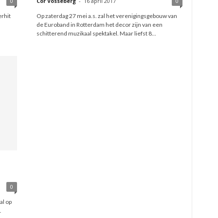
0
Cor Vosseberg
-
16 april 2017
0
erhit
Op zaterdag 27 mei a.s. zal het verenigingsgebouw van
de Euroband in Rotterdam het decor zijn van een
schitterend muzikaal spektakel. Maar liefst 8...
0
al op
1