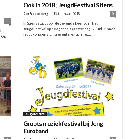
Ook in 2018; JeugdFestival Stiens
Cor Vosseberg
-
13 februari 2018
0
0
In Stiens staat voor de zevende keer op rij het
JeugdFestival op de agenda. Op zaterdag 16 juni kunnen
de
jeugdkorpsen zich presenteren aan het...
. Op
Jeugdfestival
Groots muziekfestival bij Jong
Euroband