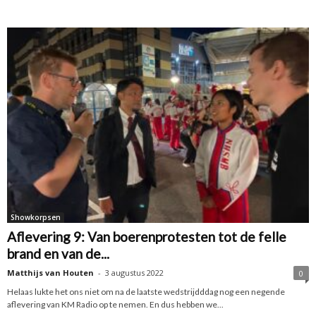
Showkorpsen
Aflevering 9: Van boerenprotesten tot de felle
brand en van de...
Matthijs van Houten
-
3 augustus 2022
0
Helaas lukte het ons niet om na de laatste wedstrijdddag nog een negende
aflevering van KM Radio op te nemen. En dus hebben we...