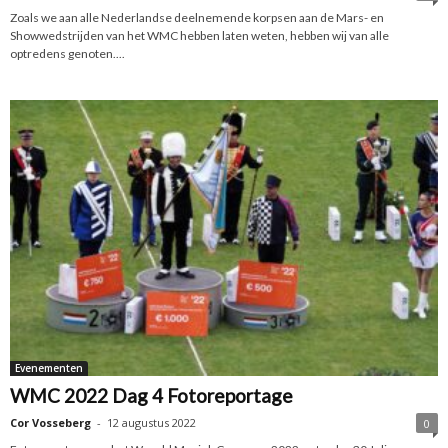
Zoals we aan alle Nederlandse deelnemende korpsen aan de Mars- en
Showwedstrijden van het WMC hebben laten weten, hebben wij van alle
optredens genoten....
Evenementen
WMC 2022 Dag 4 Fotoreportage
Cor Vosseberg
-
12 augustus 2022
0