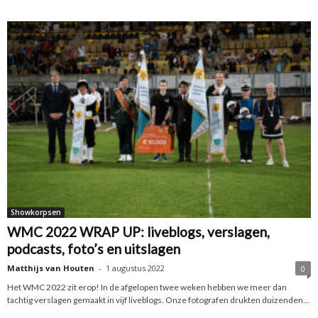
Showkorpsen
WMC 2022 WRAP UP: liveblogs, verslagen,
podcasts, foto’s en uitslagen
Matthijs van Houten
-
1 augustus 2022
0
Het WMC 2022 zit erop! In de afgelopen twee weken hebben we meer dan
tachtig verslagen gemaakt in vijf liveblogs. Onze fotografen drukten duizenden...