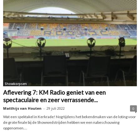
Showkorpsen
Aflevering 7: KM Radio geniet van een
spectaculaire en zeer verrassende...
Matthijs van Houten
-
29 juli 2022
0
Wat een spektakel in Kerkrade! Nog tijdens het bekendmaken van de loting voor
de grote finale bij de Showwedstrijden hebben we een nabeschouwing
opgenomen....