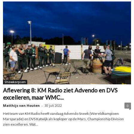
Showkorpsen
Aflevering 8: KM Radio ziet Advendo en DVS
excelleren, maar WMC...
Matthijs van Houten
-
30 juli 2022
0
Het team van KM Radio heeft vandaag Advendo Sneek (Wereldkampioen
Marsparade) en DVS Katwijk als koploper op de Mars, Championship Division
zien excelleren. Wat...