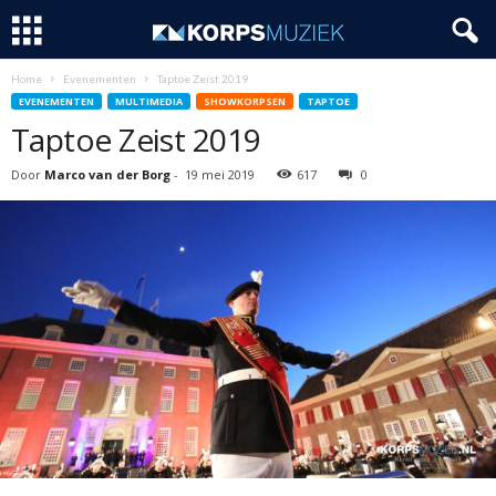
Home
Evenementen
Taptoe Zeist 2019
EVENEMENTEN
MULTIMEDIA
SHOWKORPSEN
TAPTOE
Taptoe Zeist 2019
Door
Marco van der Borg
-
19 mei 2019
617
0