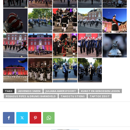
TAGS
ADVENDO SNEEK
JULIANA AMERSFOORT
KUNST EN GENOEGEN LEIDEN
PEGASUS PIPES & DRUMS BARNEVELD
TAKOSTU STIENS
TAPTOE ZEIST